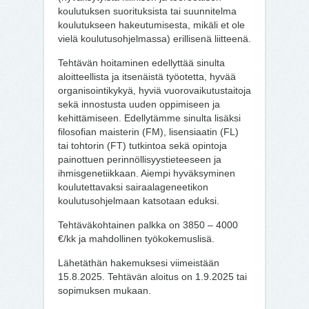
koulutuksen suorituksista tai suunnitelma
koulutukseen hakeutumisesta, mikäli et ole
vielä koulutusohjelmassa) erillisenä liitteenä.
Tehtävän hoitaminen edellyttää sinulta
aloitteellista ja itsenäistä työotetta, hyvää
organisointikykyä, hyviä vuorovaikutustaitoja
sekä innostusta uuden oppimiseen ja
kehittämiseen. Edellytämme sinulta lisäksi
filosofian maisterin (FM), lisensiaatin (FL)
tai tohtorin (FT) tutkintoa sekä opintoja
painottuen perinnöllisyystieteeseen ja
ihmisgenetiikkaan. Aiempi hyväksyminen
koulutettavaksi sairaalageneetikon
koulutusohjelmaan katsotaan eduksi.
Tehtäväkohtainen palkka on 3850 – 4000
€/kk ja mahdollinen työkokemuslisä.
Lähetäthän hakemuksesi viimeistään
15.8.2025. Tehtävän aloitus on 1.9.2025 tai
sopimuksen mukaan.