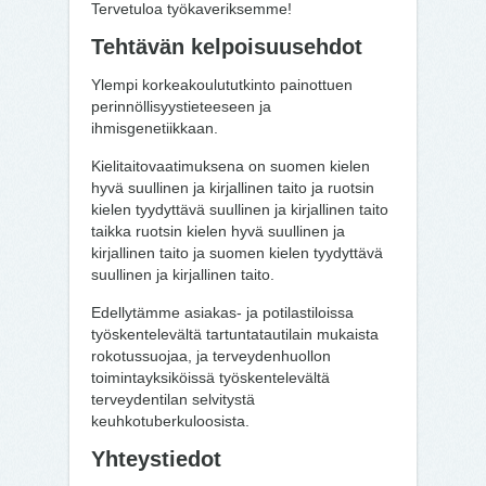
Tervetuloa työkaveriksemme!
Tehtävän kelpoisuusehdot
Ylempi korkeakoulututkinto painottuen
perinnöllisyystieteeseen ja
ihmisgenetiikkaan.
Kielitaitovaatimuksena on suomen kielen
hyvä suullinen ja kirjallinen taito ja ruotsin
kielen tyydyttävä suullinen ja kirjallinen taito
taikka ruotsin kielen hyvä suullinen ja
kirjallinen taito ja suomen kielen tyydyttävä
suullinen ja kirjallinen taito.
Edellytämme asiakas- ja potilastiloissa
työskentelevältä tartuntatautilain mukaista
rokotussuojaa, ja terveydenhuollon
toimintayksiköissä työskentelevältä
terveydentilan selvitystä
keuhkotuberkuloosista.
Yhteystiedot