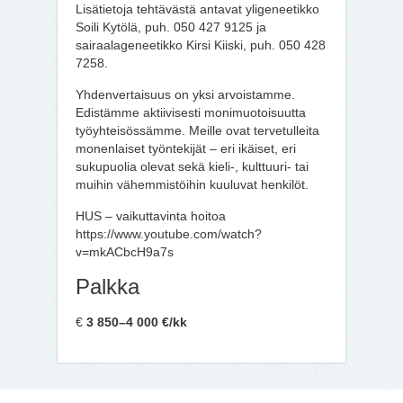
Lisätietoja tehtävästä antavat yligeneetikko
Soili Kytölä, puh. 050 427 9125 ja
sairaalageneetikko Kirsi Kiiski, puh. 050 428
7258.
Yhdenvertaisuus on yksi arvoistamme.
Edistämme aktiivisesti monimuotoisuutta
työyhteisössämme. Meille ovat tervetulleita
monenlaiset työntekijät – eri ikäiset, eri
sukupuolia olevat sekä kieli-, kulttuuri- tai
muihin vähemmistöihin kuuluvat henkilöt.
HUS – vaikuttavinta hoitoa
https://www.youtube.com/watch?
v=mkACbcH9a7s
Palkka
€
3 850–4 000 €/kk