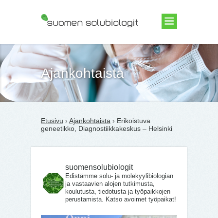
Suomen Solubiologit ry
Ajankohtaista
Etusivu
›
Ajankohtaista
› Erikoistuva
geneetikko, Diagnostiikkakeskus – Helsinki
suomensolubiologit
Edistämme solu- ja molekyylibiologian
ja vastaavien alojen tutkimusta,
koulutusta, tiedotusta ja työpaikkojen
perustamista. Katso avoimet työpaikat!