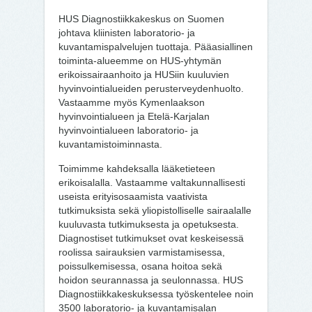
HUS Diagnostiikkakeskus on Suomen
johtava kliinisten laboratorio- ja
kuvantamispalvelujen tuottaja. Pääasiallinen
toiminta-alueemme on HUS-yhtymän
erikoissairaanhoito ja HUSiin kuuluvien
hyvinvointialueiden perusterveydenhuolto.
Vastaamme myös Kymenlaakson
hyvinvointialueen ja Etelä-Karjalan
hyvinvointialueen laboratorio- ja
kuvantamistoiminnasta.
Toimimme kahdeksalla lääketieteen
erikoisalalla. Vastaamme valtakunnallisesti
useista erityisosaamista vaativista
tutkimuksista sekä yliopistolliselle sairaalalle
kuuluvasta tutkimuksesta ja opetuksesta.
Diagnostiset tutkimukset ovat keskeisessä
roolissa sairauksien varmistamisessa,
poissulkemisessa, osana hoitoa sekä
hoidon seurannassa ja seulonnassa. HUS
Diagnostiikkakeskuksessa työskentelee noin
3500 laboratorio- ja kuvantamisalan