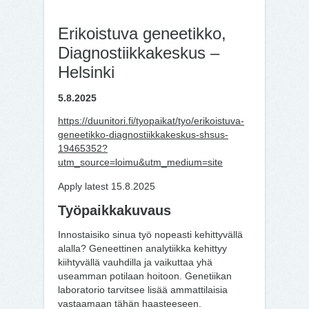
Erikoistuva geneetikko,
Diagnostiikkakeskus –
Helsinki
5.8.2025
https://duunitori.fi/tyopaikat/tyo/erikoistuva-
geneetikko-diagnostiikkakeskus-shsus-
19465352?
utm_source=loimu&utm_medium=site
Apply latest 15.8.2025
Työpaikkakuvaus
Innostaisiko sinua työ nopeasti kehittyvällä
alalla? Geneettinen analytiikka kehittyy
kiihtyvällä vauhdilla ja vaikuttaa yhä
useamman potilaan hoitoon. Genetiikan
laboratorio tarvitsee lisää ammattilaisia
vastaamaan tähän haasteeseen.