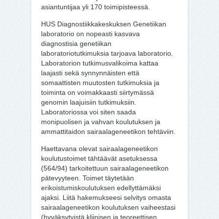
asiantuntijaa yli 170 toimipisteessä.
HUS Diagnostiikkakeskuksen Genetiikan
laboratorio on nopeasti kasvava
diagnostisia genetiikan
laboratoriotutkimuksia tarjoava laboratorio.
Laboratorion tutkimusvalikoima kattaa
laajasti sekä synnynnäisten että
somaattisten muutosten tutkimuksia ja
toiminta on voimakkaasti siirtymässä
genomin laajuisiin tutkimuksiin.
Laboratoriossa voi siten saada
monipuolisen ja vahvan koulutuksen ja
ammattitaidon sairaalageneetikon tehtäviin.
Haettavana olevat sairaalageneetikon
koulutustoimet tähtäävät asetuksessa
(564/94) tarkoitettuun sairaalageneetikon
pätevyyteen. Toimet täytetään
erikoistumiskoulutuksen edellyttämäksi
ajaksi. Liitä hakemukseesi selvitys omasta
sairaalageneetikon koulutuksen vaiheestasi
(hyväksytyistä kliinisen ja teoreettisen