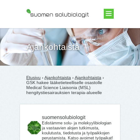
Suomen Solubiologit ry
Ajankohtaista
Etusivu
›
Ajankohtaista
›
Ajankohtaista
›
GSK hakee lääketieteelliselle osastolle
Medical Science Liaisonia (MSL)
hengitystiesairauksien terapia-alueelle
suomensolubiologit
Edistämme solu- ja molekyylibiologian
ja vastaavien alojen tutkimusta,
koulutusta, tiedotusta ja työpaikkojen
perustamista. Katso avoimet työpaikat!