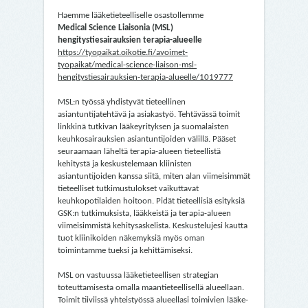
Haemme lääketieteelliselle osastollemme
Medical Science Liaisonia (MSL)
hengitystiesairauksien terapia-alueelle
https://tyopaikat.oikotie.fi/avoimet-
tyopaikat/medical-science-liaison-msl-
hengitystiesairauksien-terapia-alueelle/1019777
MSL:n työssä yhdistyvät tieteellinen
asiantuntijatehtävä ja asiakastyö. Tehtävässä toimit
linkkinä tutkivan lääkeyrityksen ja suomalaisten
keuhkosairauksien asiantuntijoiden välillä. Pääset
seuraamaan läheltä terapia-alueen tieteellistä
kehitystä ja keskustelemaan kliinisten
asiantuntijoiden kanssa siitä, miten alan viimeisimmät
tieteelliset tutkimustulokset vaikuttavat
keuhkopotilaiden hoitoon. Pidät tieteellisiä esityksiä
GSK:n tutkimuksista, lääkkeistä ja terapia-alueen
viimeisimmistä kehitysaskelista. Keskustelujesi kautta
tuot kliinikoiden näkemyksiä myös oman
toimintamme tueksi ja kehittämiseksi.
MSL on vastuussa lääketieteellisen strategian
toteuttamisesta omalla maantieteellisellä alueellaan.
Toimit tiiviissä yhteistyössä alueellasi toimivien lääke-