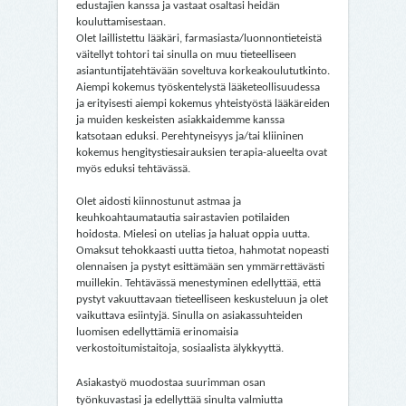
edustajien kanssa ja vastaat osaltasi heidän
kouluttamisestaan.
Olet laillistettu lääkäri, farmasiasta/luonnontieteistä
väitellyt tohtori tai sinulla on muu tieteelliseen
asiantuntijatehtävään soveltuva korkeakoulututkinto.
Aiempi kokemus työskentelystä lääketeollisuudessa
ja erityisesti aiempi kokemus yhteistyöstä lääkäreiden
ja muiden keskeisten asiakkaidemme kanssa
katsotaan eduksi. Perehtyneisyys ja/tai kliininen
kokemus hengitystiesairauksien terapia-alueelta ovat
myös eduksi tehtävässä.
Olet aidosti kiinnostunut astmaa ja
keuhkoahtaumatautia sairastavien potilaiden
hoidosta. Mielesi on utelias ja haluat oppia uutta.
Omaksut tehokkaasti uutta tietoa, hahmotat nopeasti
olennaisen ja pystyt esittämään sen ymmärrettävästi
muillekin. Tehtävässä menestyminen edellyttää, että
pystyt vakuuttavaan tieteelliseen keskusteluun ja olet
vaikuttava esiintyjä. Sinulla on asiakassuhteiden
luomisen edellyttämiä erinomaisia
verkostoitumistaitoja, sosiaalista älykkyyttä.
Asiakastyö muodostaa suurimman osan
työnkuvastasi ja edellyttää sinulta valmiutta