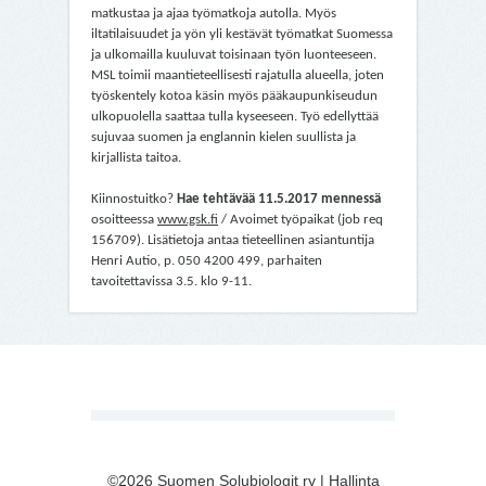
matkustaa ja ajaa työmatkoja autolla. Myös
iltatilaisuudet ja yön yli kestävät työmatkat Suomessa
ja ulkomailla kuuluvat toisinaan työn luonteeseen.
MSL toimii maantieteellisesti rajatulla alueella, joten
työskentely kotoa käsin myös pääkaupunkiseudun
ulkopuolella saattaa tulla kyseeseen. Työ edellyttää
sujuvaa suomen ja englannin kielen suullista ja
kirjallista taitoa.
Kiinnostuitko?
Hae tehtävää 11.5.2017 mennessä
osoitteessa
www.gsk.fi
/ Avoimet työpaikat (job req
156709). Lisätietoja antaa tieteellinen asiantuntija
Henri Autio, p. 050 4200 499, parhaiten
tavoitettavissa 3.5. klo 9-11.
©2026 Suomen Solubiologit ry |
Hallinta