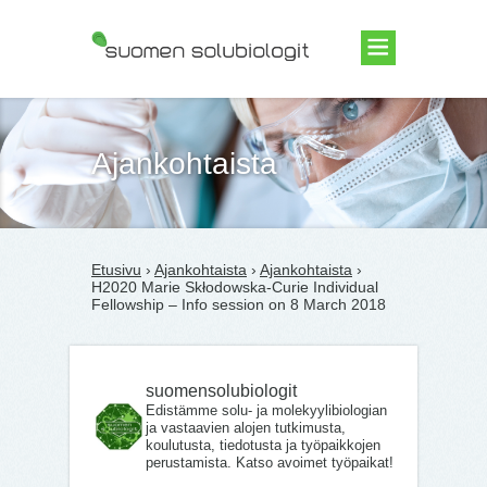
Suomen Solubiologit ry
Ajankohtaista
Etusivu
›
Ajankohtaista
›
Ajankohtaista
›
H2020 Marie Skłodowska-Curie Individual
Fellowship – Info session on 8 March 2018
suomensolubiologit
Edistämme solu- ja molekyylibiologian
ja vastaavien alojen tutkimusta,
koulutusta, tiedotusta ja työpaikkojen
perustamista. Katso avoimet työpaikat!