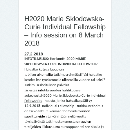
H2020 Marie Skłodowska-
Curie Individual Fellowship
– Info session on 8 March
2018
27.2.2018
INFOTILAISUUS: Horisontti 2020 MARIE
SKŁODOWSKA-CURIE INDIVIDUAL FELLOWSHIP
Haluatko kutsua lupaavan
tutkijan
ulkomailta
tutkimusryhmääsi? Vai haluatko
kenties itse työskennellä
ulkomailla
vuoden tai
kaksi
?
Tutkimusrahoituksen palvelut
järjestää
info
tilaisuuden huhtikuussa
aukeavasta
H2020 Marie Skłodowska-Curie Individual
Fellowships
–hausta, jonka
hakuaika päättyy
12.9.2018
. Individual Fellowship –tutkimusrahoitus
on tarkoitettu tukemaan tohtorintutkin
non
suorittaneiden
tai vähintään neljä vuotta
täysipäiväistä tutkimuskokemusta
omaavien
tutkijoiden liikkuvuutta
Eurooppaan tai sen sisällä (1-