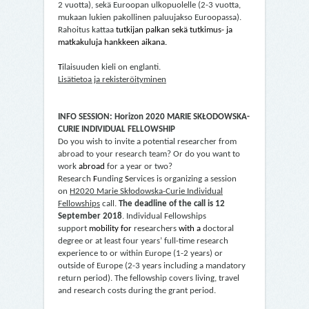
2 vuotta), sekä Euroopan ulkopuolelle (2-3 vuotta,
mukaan lukien pakollinen paluujakso Euroopassa).
Rahoitus kattaa
tutkijan palkan sekä tutkimus- ja
matkakuluja hankkeen aikana.
T
ilaisuuden kieli on englanti.
Lisätietoa ja rekisteröityminen
INFO SESSION: Horizon 2020 MARIE SKŁODOWSKA-
CURIE INDIVIDUAL FELLOWSHIP
Do you wish to invite a potential researcher from
abroad to your research team? Or do you want to
work
abroad
for a year or two?
Research
F
unding
S
ervices is organizing a session
on
H2020 Marie Skłodowska-Curie Individual
Fellowships
call.
The deadline of the call is
12
September 2018
. Individual Fellowships
support
mobility for
researchers
with a
doctoral
degree or at least four years’ full-time research
experience
to or within Europe (1-2 years) or
outside of Europe (2-3 years including a mandatory
return period). The fellowship covers living, travel
and research costs during the grant period.