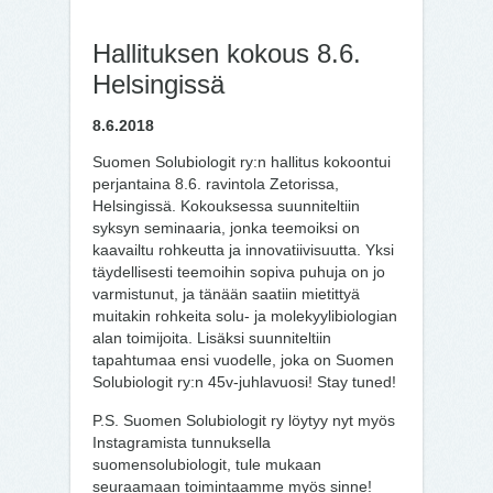
Hallituksen kokous 8.6.
Helsingissä
8.6.2018
Suomen Solubiologit ry:n hallitus kokoontui
perjantaina 8.6. ravintola Zetorissa,
Helsingissä. Kokouksessa suunniteltiin
syksyn seminaaria, jonka teemoiksi on
kaavailtu rohkeutta ja innovatiivisuutta. Yksi
täydellisesti teemoihin sopiva puhuja on jo
varmistunut, ja tänään saatiin mietittyä
muitakin rohkeita solu- ja molekyylibiologian
alan toimijoita. Lisäksi suunniteltiin
tapahtumaa ensi vuodelle, joka on Suomen
Solubiologit ry:n 45v-juhlavuosi! Stay tuned!
P.S. Suomen Solubiologit ry löytyy nyt myös
Instagramista tunnuksella
suomensolubiologit, tule mukaan
seuraamaan toimintaamme myös sinne!