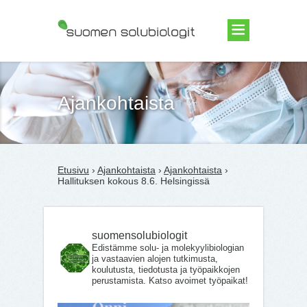
Suomen Solubiologit ry
Ajankohtaista
Etusivu
›
Ajankohtaista
›
Ajankohtaista
›
Hallituksen kokous 8.6. Helsingissä
suomensolubiologit
Edistämme solu- ja molekyylibiologian
ja vastaavien alojen tutkimusta,
koulutusta, tiedotusta ja työpaikkojen
perustamista. Katso avoimet työpaikat!