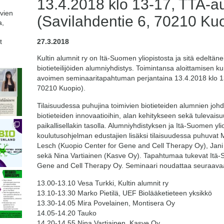
13.4.2018 klo 13-17, TTA-au
avien
(Savilahdentie 6, 70210 Ku
a,
t
27.3.2018
Kultin alumnit ry on Itä-Suomen yliopistosta ja sitä edeltäne
biotieteilijöiden alumniyhdistys. Toimintansa aloittamisen ku
avoimen seminaaritapahtuman perjantaina 13.4.2018 klo 13
70210 Kuopio).
Tilaisuudessa puhujina toimivien biotieteiden alumnien jo
biotieteiden innovaatioihin, alan kehitykseen sekä tulevaisu
paikallisellakin tasolla. Alumniyhdistyksen ja Itä-Suomen yl
koulutusohjelman edustajien lisäksi tilaisuudessa puhuvat
Lesch (Kuopio Center for Gene and Cell T
herapy Oy), Jani
sekä Nina Vartiainen (Kasve Oy). Tapahtumaa tukevat Itä-S
Gene and Cell Therapy Oy. Seminaari noudattaa seuraavaa
13.00-13.10 Vesa Turkki, Kultin alumnit ry
13.10-13.30 Marko Pietilä, UEF Biolääketieteen yksikkö
13.30-14.05 Mira Povelainen, Montisera Oy
14.05-14.20 Tauko
14.20-14.55 Nina Vartiainen, Kasve Oy