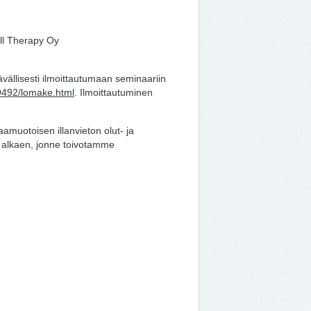
ll Therapy Oy
vällisesti ilmoittautumaan seminaariin
9492/lomake.html
. Ilmoittautuminen
muotoisen illanvieton olut- ja
8 alkaen, jonne toivotamme