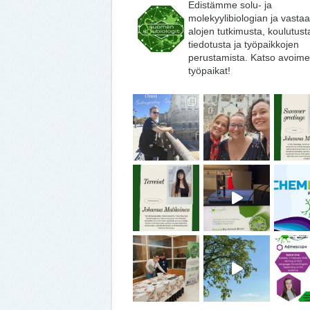
Edistämme solu- ja
molekyylibiologian ja vasta
alojen tutkimusta, koulutust
tiedotusta ja työpaikkojen
perustamista. Katso avoime
työpaikat!