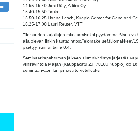
14.55-15.40 Jani Räty, Aditro Oy
ram
15.40-15.50 Tauko
15.50-16.25 Hanna Lesch, Kuopio Center for Gene and Ce
16.25-17.00 Lauri Reuter, VTT
Tilaisuuden tarjoilujen mitoittamiseksi pyydämme Sinua ystä
alla olevan linkin kautta;
https://elomake.uef.fi/
lomakkeet/1
päättyy sunnuntaina 8.4.
Seminaaritapahtuman jälkeen alumniyhdistys järjestää vapaa
viiniravintola Maljan (Kauppakatu 29, 70100 Kuopio) klo 1
seminaariväen lämpimästi tervetulleeksi.