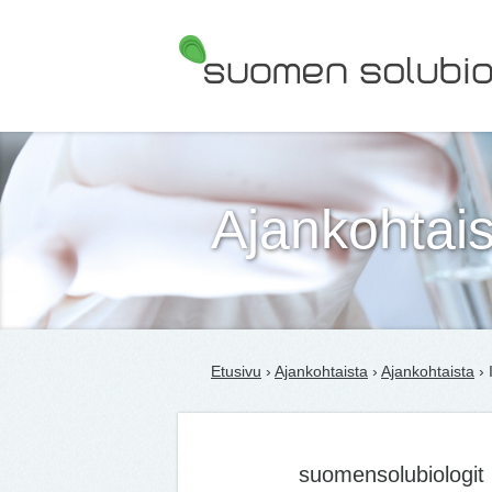
Suomen Solubiologit ry
Ajankohtais
Etusivu
›
Ajankohtaista
›
Ajankohtaista
› 
suomensolubiologit