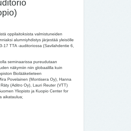
ditorio
opio)
istä oppilaitoksista valmistuneiden
nniaksi alumniyhdistys järjestää yleisölle
-17 TTA -auditoriossa (Savilahdentie 6,
hdolla seminaarissa pureudutaan
uden näkymiin niin globaalilla kuin
iopiston Biolääketieteen
 Mira Povelainen (Montisera Oy), Hanna
 Räty (Aditro Oy), Lauri Reuter (VTT)
uomen Yliopisto ja Kuopio Center for
 aikataulua;