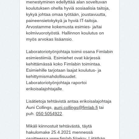
menestyminen edellyttää alan soveltuvan
koulutuksen ohella hyviä sosiaalisia taitoja,
kykyä johtaa omaa työtään, joustavuutta,
paineensietokykyä ja hyviä IT-taitoja.
Arvostamme kokemusta esimies- ja/tai
kolmivuorotyöstä. Hallinnon koulutus on
myös arvokas lisäansio.
Laboratoriotyönjohtaja toimii osana Fimlabin
esimiestiimiä. Esimiehet ovat kärjessä
kehittämässä koko Fimlabin toimintaa.
Esimiehille tarjotaan laajat koulutus- ja
kehittymismahdollisuudet.
Laboratoriotyönjohtaja raportoi
erikoisalajohtajalle.
Lisätietoja tehtävistä antaa erikoisalajohtaja
Auni Collings,
auni.collings@fimlab.fi
tai
puh.
050 5054922
.
Mikäli kiinnostuit tehtävästä, täytä
hakulomake 25.4.2021 mennessä
osoitteessa
www.fimlab.fi/rekry
. Liitäthän