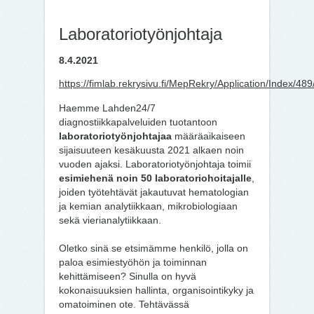
Laboratoriotyönjohtaja
8.4.2021
https://fimlab.rekrysivu.fi/MepRekry/Application/Index/489
Haemme Lahden24/7
diagnostiikkapalveluiden tuotantoon
laboratoriotyönjohtajaa
määräaikaiseen
sijaisuuteen kesäkuusta 2021 alkaen noin
vuoden ajaksi. Laboratoriotyönjohtaja toimii
esimiehenä noin 50 laboratoriohoitajalle
,
joiden työtehtävät jakautuvat hematologian
ja kemian analytiikkaan, mikrobiologiaan
sekä vierianalytiikkaan.
Oletko sinä se etsimämme henkilö, jolla on
paloa esimiestyöhön ja toiminnan
kehittämiseen? Sinulla on hyvä
kokonaisuuksien hallinta, organisointikyky ja
omatoiminen ote. Tehtävässä