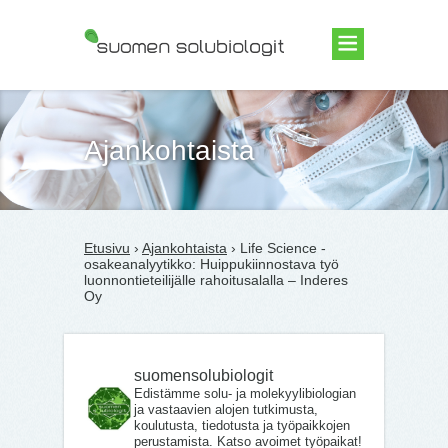
Suomen Solubiologit ry
Ajankohtaista
Etusivu
›
Ajankohtaista
› Life Science -
osakeanalyytikko: Huippukiinnostava työ
luonnontieteilijälle rahoitusalalla – Inderes
Oy
suomensolubiologit
Edistämme solu- ja molekyylibiologian
ja vastaavien alojen tutkimusta,
koulutusta, tiedotusta ja työpaikkojen
perustamista. Katso avoimet työpaikat!