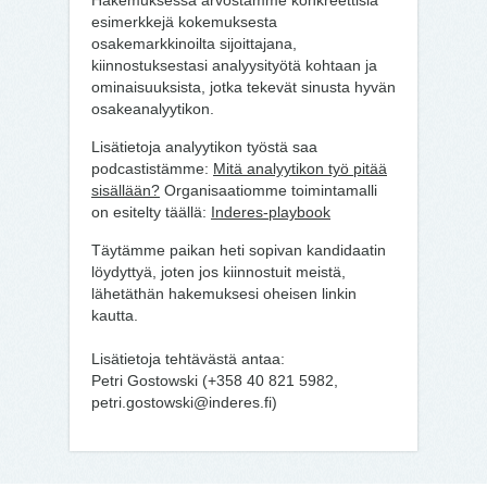
Hakemuksessa arvostamme konkreettisia
esimerkkejä kokemuksesta
osakemarkkinoilta sijoittajana,
kiinnostuksestasi analyysityötä kohtaan ja
ominaisuuksista, jotka tekevät sinusta hyvän
osakeanalyytikon.
Lisätietoja analyytikon työstä saa
podcastistämme:
Mitä analyytikon työ pitää
sisällään?
Organisaatiomme toimintamalli
on esitelty täällä:
Inderes-playbook
Täytämme paikan heti sopivan kandidaatin
löydyttyä, joten jos kiinnostuit meistä,
lähetäthän hakemuksesi oheisen linkin
kautta.
Lisätietoja tehtävästä antaa:
Petri Gostowski (+358 40 821 5982,
petri.gostowski@inderes.fi)