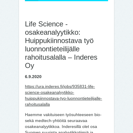
Life Science -
osakeanalyytikko:
Huippukiinnostava työ
luonnontieteilijälle
rahoitusalalla – Inderes
Oy
6.9.2020
https://ura.inderes.fi/jobs/935831-life-
science-osakeanalyytikko-
huippukiinnostava-tyo-luonnontieteilijalle-
rahoitusalalla
Haemme vakituiseen työsuhteeseen bio-
sekä medtech-yhtiöitä seuraavaa
osakeanalyytikkoa. Inderesillä olet osa
Suomen suurinta analyytikkotiimiä ja