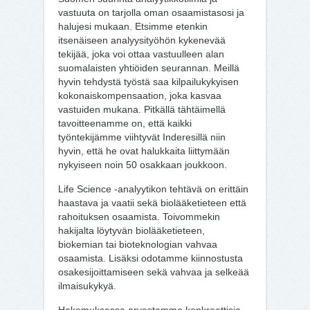
vastuuta on tarjolla oman osaamistasosi ja
halujesi mukaan. Etsimme etenkin
itsenäiseen analyysityöhön kykenevää
tekijää, joka voi ottaa vastuulleen alan
suomalaisten yhtiöiden seurannan. Meillä
hyvin tehdystä työstä saa kilpailukykyisen
kokonaiskompensaation, joka kasvaa
vastuiden mukana. Pitkällä tähtäimellä
tavoitteenamme on, että kaikki
työntekijämme viihtyvät Inderesillä niin
hyvin, että he ovat halukkaita liittymään
nykyiseen noin 50 osakkaan joukkoon.
Life Science -analyytikon tehtävä on erittäin
haastava ja vaatii sekä biolääketieteen että
rahoituksen osaamista. Toivommekin
hakijalta löytyvän biolääketieteen,
biokemian tai bioteknologian vahvaa
osaamista. Lisäksi odotamme kiinnostusta
osakesijoittamiseen sekä vahvaa ja selkeää
ilmaisukykyä.