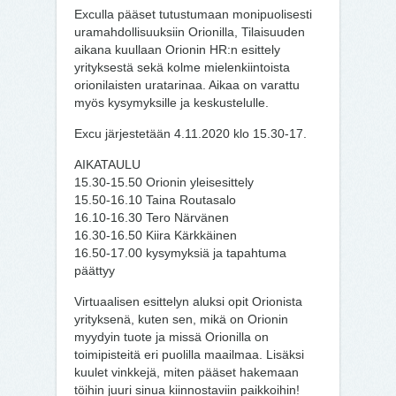
Exculla pääset tutustumaan monipuolisesti
uramahdollisuuksiin Orionilla, Tilaisuuden
aikana kuullaan Orionin HR:n esittely
yrityksestä sekä kolme mielenkiintoista
orionilaisten uratarinaa. Aikaa on varattu
myös kysymyksille ja keskustelulle.
Excu järjestetään 4.11.2020 klo 15.30-17.
AIKATAULU
15.30-15.50 Orionin yleisesittely
15.50-16.10 Taina Routasalo
16.10-16.30 Tero Närvänen
16.30-16.50 Kiira Kärkkäinen
16.50-17.00 kysymyksiä ja tapahtuma
päättyy
Virtuaalisen esittelyn aluksi opit Orionista
yrityksenä, kuten sen, mikä on Orionin
myydyin tuote ja missä Orionilla on
toimipisteitä eri puolilla maailmaa. Lisäksi
kuulet vinkkejä, miten pääset hakemaan
töihin juuri sinua kiinnostaviin paikkoihin!