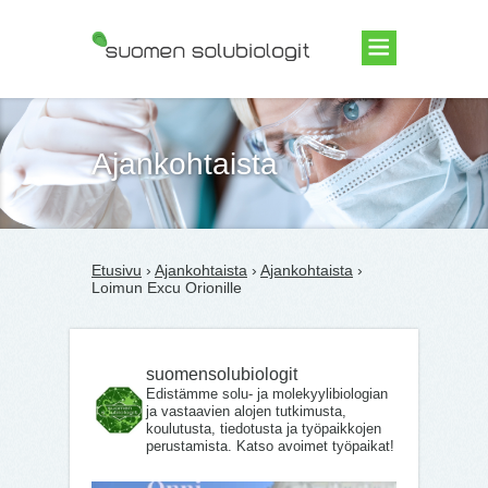
Suomen Solubiologit ry
Ajankohtaista
Etusivu
›
Ajankohtaista
›
Ajankohtaista
›
Loimun Excu Orionille
suomensolubiologit
Edistämme solu- ja molekyylibiologian
ja vastaavien alojen tutkimusta,
koulutusta, tiedotusta ja työpaikkojen
perustamista. Katso avoimet työpaikat!