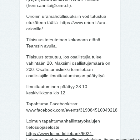
(henri.annila@loimu.fi).
Orionin uramahdollisuuksiin voit tutustua
etukäteen täällä: https://www.orion.fi/ura-
orionilla/.
Tilaisuus toteutetaan kokonaan etänä
Teamsin avulla.
Tilaisuus toteutuu, jos osallistujia tulee
vähintään 20. Maksimi osallistujamäärä on
200. Osallistumislinkki toimitetaan
osallistujille ilmoittautumisajan päätyttyä.
Ilmoittautuminen päättyy 28.10.
keskiviikkona klo 12.
Tapahtuma Facebookissa:
www.facebook.com/events/319084516049218
Loimun tapahtumanhallintatyökalujen
tietosuojaseloste:
https://www.loimu.fi/filebank/6024-
Loimun_tapahtumanhallintatyokalujen_tietosuojaseloste.