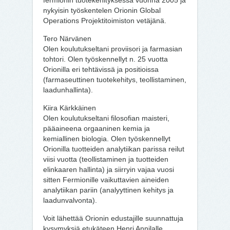
fermionin tuotekehityksessä vuonna 2005 ja
nykyisin työskentelen Orionin Global
Operations Projektitoimiston vetäjänä.
Tero Närvänen
Olen koulutukseltani proviisori ja farmasian
tohtori. Olen työskennellyt n. 25 vuotta
Orionilla eri tehtävissä ja positioissa
(farmaseuttinen tuotekehitys, teollistaminen,
laadunhallinta).
Kiira Kärkkäinen
Olen koulutukseltani filosofian maisteri,
pääaineena orgaaninen kemia ja
kemiallinen biologia. Olen työskennellyt
Orionilla tuotteiden analytiikan parissa reilut
viisi vuotta (teollistaminen ja tuotteiden
elinkaaren hallinta) ja siirryin vajaa vuosi
sitten Fermionille vaikuttavien aineiden
analytiikan pariin (analyyttinen kehitys ja
laadunvalvonta).
Voit lähettää Orionin edustajille suunnattuja
kysymyksiä etukäteen Henri Annilalle