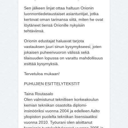
Sen jälkeen linjat ottaa haltuun Orionin
luonnontiedetaustaiset asiantuntijat, jotka
kertovat oman tarinansa siitä, miten he ovat
löytäneet tiensä Orionille nykyisiin
tehtäviinsä.
Orionin edustajat haluavat tarjota
vastauksen juuri sinun kysymykseesi, joten
jokaisen puheenvuoron välissä sekä
tilaisuuden lopussa on varattu mahdollisuus
esittää kysymyksiä.
Tervetuloa mukaan!
PUHUJIEN ESITTELYTEKSTIT
Taina Routasalo
Olen valmistunut teknillisen korkeakoulun
kemian tekniikan osastolta diplomi-
insinööriksi vuonna 2004 ja edelleen Aalto
yliopiston puolelta tekniikan lisensiaatiksi
vuonna 2010. Työurani olen aloittanut