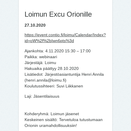
Loimun Excu Orionille
27.10.2020
https://event.contio.fi/loimu/Calendar/Index?
id=oW%2f%2bIwn6pts%3d
Ajankohta: 4.11.2020 15:30 – 17:00
Paikka: webinaari
Järjestäjä: Loimu
Hakuaika päättyy 28.10.2020
Lisätiedot: Järjestöasiantuntija Henri Annila
(henri.annila@loimu.fi)
Koulutussihteeri: Suvi Liikkanen
Laji: Jäsentilaisuus
Kohderyhmä: Loimun jäsenet
Keskeinen sisältö: Tervetuloa tutustumaan
Orionin uramahdollisuuksiin!