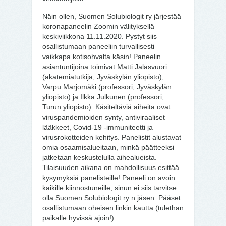
Näin ollen, Suomen Solubiologit ry järjestää
koronapaneelin Zoomin välityksellä
keskiviikkona 11.11.2020. Pystyt siis
osallistumaan paneeliin turvallisesti
vaikkapa kotisohvalta käsin! Paneelin
asiantuntijoina toimivat Matti Jalasvuori
(akatemiatutkija, Jyväskylän yliopisto),
Varpu Marjomäki (professori, Jyväskylän
yliopisto) ja Ilkka Julkunen (professori,
Turun yliopisto). Käsiteltäviä aiheita ovat
viruspandemioiden synty, antiviraaliset
lääkkeet, Covid-19 -immuniteetti ja
virusrokotteiden kehitys. Panelistit alustavat
omia osaamisalueitaan, minkä päätteeksi
jatketaan keskustelulla aihealueista.
Tilaisuuden aikana on mahdollisuus esittää
kysymyksiä panelisteille! Paneeli on avoin
kaikille kiinnostuneille, sinun ei siis tarvitse
olla Suomen Solubiologit ry:n jäsen. Pääset
osallistumaan oheisen linkin kautta (tulethan
paikalle hyvissä ajoin!):