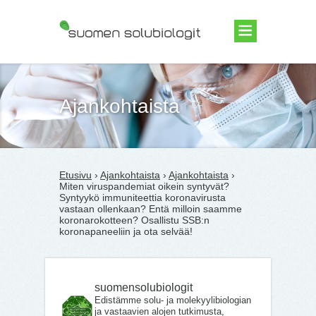
Suomen Solubiologit ry
Ajankohtaista
Etusivu
›
Ajankohtaista
›
Ajankohtaista
›
Miten viruspandemiat oikein syntyvät?
Syntyykö immuniteettia koronavirusta
vastaan ollenkaan? Entä milloin saamme
koronarokotteen? Osallistu SSB:n
koronapaneeliin ja ota selvää!
suomensolubiologit
Edistämme solu- ja molekyylibiologian
ja vastaavien alojen tutkimusta,