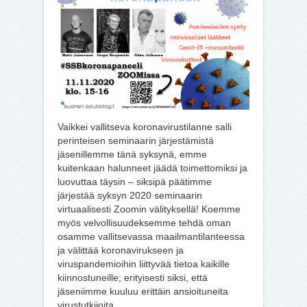
Vaikkei vallitseva koronavirustilanne salli
perinteisen seminaarin järjestämistä
jäsenillemme tänä syksynä, emme
kuitenkaan halunneet jäädä toimettomiksi ja
luovuttaa täysin – siksipä päätimme
järjestää syksyn 2020 seminaarin
virtuaalisesti Zoomin välityksellä! Koemme
myös velvollisuudeksemme tehdä oman
osamme vallitsevassa maailmantilanteessa
ja välittää koronavirukseen ja
viruspandemioihin liittyvää tietoa kaikille
kiinnostuneille; erityisesti siksi, että
jäseniimme kuuluu erittäin ansioituneita
virustutkijoita.