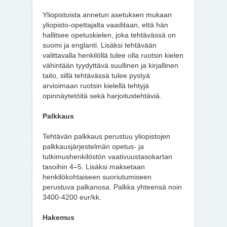
Yliopistoista annetun asetuksen mukaan
yliopisto-opettajalta vaaditaan, että hän
hallitsee opetuskielen, joka tehtävässä on
suomi ja englanti. Lisäksi tehtävään
valittavalla henkilöllä tulee olla ruotsin kielen
vähintään tyydyttävä suullinen ja kirjallinen
taito, sillä tehtävässä tulee pystyä
arvioimaan ruotsin kielellä tehtyjä
opinnäytetöitä sekä harjoitustehtäviä.
Palkkaus
Tehtävän palkkaus perustuu yliopistojen
palkkausjärjestelmän opetus- ja
tutkimushenkilöstön vaativuustasokartan
tasoihin 4–5. Lisäksi maksetaan
henkilökohtaiseen suoriutumiseen
perustuva palkanosa. Palkka yhteensä noin
3400-4200 eur/kk.
Hakemus