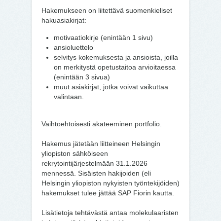
Hakemukseen on liitettävä suomenkieliset
hakuasiakirjat:
motivaatiokirje (enintään 1 sivu)
ansioluettelo
selvitys kokemuksesta ja ansioista, joilla
on merkitystä opetustaitoa arvioitaessa
(enintään 3 sivua)
muut asiakirjat, jotka voivat vaikuttaa
valintaan.
Vaihtoehtoisesti akateeminen portfolio.
Hakemus jätetään liitteineen Helsingin
yliopiston sähköiseen
rekrytointijärjestelmään 31.1.2026
mennessä. Sisäisten hakijoiden (eli
Helsingin yliopiston nykyisten työntekijöiden)
hakemukset tulee jättää SAP Fiorin kautta.
Lisätietoja tehtävästä antaa molekulaaristen