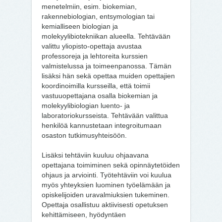
menetelmiin, esim. biokemian,
rakennebiologian, entsymologian tai
kemialliseen biologian ja
molekyylibiotekniikan alueella. Tehtävään
valittu yliopisto-opettaja avustaa
professoreja ja lehtoreita kurssien
valmistelussa ja toimeenpanossa. Tämän
lisäksi hän sekä opettaa muiden opettajien
koordinoimilla kursseilla, että toimii
vastuuopettajana osalla biokemian ja
molekyylibiologian luento- ja
laboratoriokursseista. Tehtävään valittua
henkilöä kannustetaan integroitumaan
osaston tutkimusyhteisöön.
Lisäksi tehtäviin kuuluu ohjaavana
opettajana toimiminen sekä opinnäytetöiden
ohjaus ja arviointi. Työtehtäviin voi kuulua
myös yhteyksien luominen työelämään ja
opiskelijoiden uravalmiuksien tukeminen.
Opettaja osallistuu aktiivisesti opetuksen
kehittämiseen, hyödyntäen