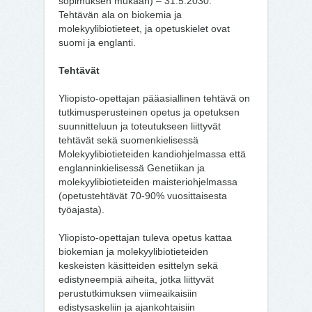
sopimuksen mukaan) – 31.5.2030.
Tehtävän ala on biokemia ja
molekyylibiotieteet, ja opetuskielet ovat
suomi ja englanti.
Tehtävät
Yliopisto-opettajan pääasiallinen tehtävä on
tutkimusperusteinen opetus ja opetuksen
suunnitteluun ja toteutukseen liittyvät
tehtävät sekä suomenkielisessä
Molekyylibiotieteiden kandiohjelmassa että
englanninkielisessä Genetiikan ja
molekyylibiotieteiden maisteriohjelmassa
(opetustehtävät 70-90% vuosittaisesta
työajasta).
Yliopisto-opettajan tuleva opetus kattaa
biokemian ja molekyylibiotieteiden
keskeisten käsitteiden esittelyn sekä
edistyneempiä aiheita, jotka liittyvät
perustutkimuksen viimeaikaisiin
edistysaskeliin ja ajankohtaisiin