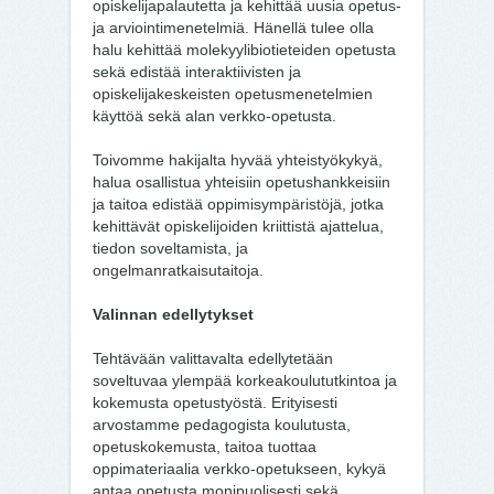
opiskelijapalautetta ja kehittää uusia opetus-
ja arviointimenetelmiä. Hänellä tulee olla
halu kehittää molekyylibiotieteiden opetusta
sekä edistää interaktiivisten ja
opiskelijakeskeisten opetusmenetelmien
käyttöä sekä alan verkko-opetusta.
Toivomme hakijalta hyvää yhteistyökykyä,
halua osallistua yhteisiin opetushankkeisiin
ja taitoa edistää oppimisympäristöjä, jotka
kehittävät opiskelijoiden kriittistä ajattelua,
tiedon soveltamista, ja
ongelmanratkaisutaitoja.
Valinnan edellytykset
Tehtävään valittavalta edellytetään
soveltuvaa ylempää korkeakoulututkintoa ja
kokemusta opetustyöstä. Erityisesti
arvostamme pedagogista koulutusta,
opetuskokemusta, taitoa tuottaa
oppimateriaalia verkko-opetukseen, kykyä
antaa opetusta monipuolisesti sekä