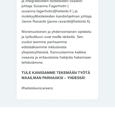
ja integratiivisten biotieteiden osaston
johtaja Susanna Fagerholm (
susanna.fagerholm@helsinki.fi ) ja
molekyylibiotieteiden kandiohjelman johtaja
Janne Ravantti (janne.ravantti@helsinki.fi).
Monimuotoinen ja yhdenvertainen opiskelu-
ja työkulttuuri ovat meille tärkeitä. Sen
vuoksi teemme parhaamme
edistääksemme inklusiivista
yliopistoyhteisöä. Kannustamme kaikkia
osaavia ja eritaustaisia hakijoita hakemaan
tehtäviämme.
TULE KANSSAMME TEKEMÄÄN TYÖTÄ
MAAILMAN PARHAAKSI – YHDESSÄ!
#helsinkiunicareers