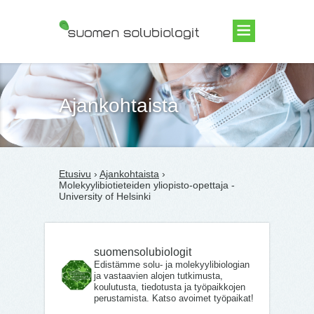
Suomen Solubiologit ry
Ajankohtaista
Etusivu
›
Ajankohtaista
›
Molekyylibiotieteiden yliopisto-opettaja -
University of Helsinki
suomensolubiologit
Edistämme solu- ja molekyylibiologian
ja vastaavien alojen tutkimusta,
koulutusta, tiedotusta ja työpaikkojen
perustamista. Katso avoimet työpaikat!