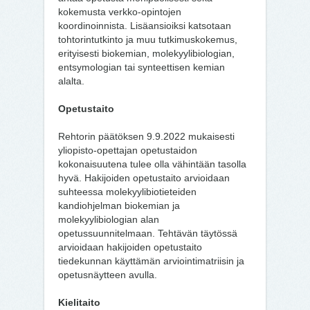
kokemusta verkko-opintojen
koordinoinnista. Lisäansioiksi katsotaan
tohtorintutkinto ja muu tutkimuskokemus,
erityisesti biokemian, molekyylibiologian,
entsymologian tai synteettisen kemian
alalta.
Opetustaito
Rehtorin päätöksen 9.9.2022 mukaisesti
yliopisto-opettajan opetustaidon
kokonaisuutena tulee olla vähintään tasolla
hyvä. Hakijoiden opetustaito arvioidaan
suhteessa molekyylibiotieteiden
kandiohjelman biokemian ja
molekyylibiologian alan
opetussuunnitelmaan. Tehtävän täytössä
arvioidaan hakijoiden opetustaito
tiedekunnan käyttämän arviointimatriisin ja
opetusnäytteen avulla.
Kielitaito