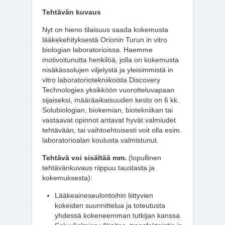
Tehtävän kuvaus
Nyt on hieno tilaisuus saada kokemusta
lääkekehityksestä Orionin Turun in vitro
biologian laboratorioissa. Haemme
motivoitunutta henkilöä, jolla on kokemusta
nisäkässolujen viljelystä ja yleisimmistä in
vitro laboratoriotekniikoista Discovery
Technologies yksikköön vuorotteluvapaan
sijaiseksi, määräaikaisuuden kesto on 6 kk.
Solubiologian, biokemian, biotekniikan tai
vastaavat opinnot antavat hyvät valmiudet
tehtävään, tai vaihtoehtoisesti voit olla esim.
laboratorioalan koulusta valmistunut.
Tehtävä voi sisältää mm.
(lopullinen
tehtävänkuvaus riippuu taustasta ja
kokemuksesta):
Lääkeaineseulontoihin liittyvien
kokeiden suunnittelua ja toteutusta
yhdessä kokeneemman tutkijan kanssa.