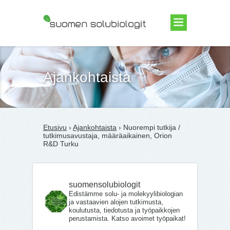
Suomen Solubiologit ry
Ajankohtaista
Etusivu
›
Ajankohtaista
› Nuorempi tutkija /
tutkimusavustaja, määräaikainen, Orion
R&D Turku
suomensolubiologit
Edistämme solu- ja molekyylibiologian
ja vastaavien alojen tutkimusta,
koulutusta, tiedotusta ja työpaikkojen
perustamista. Katso avoimet työpaikat!