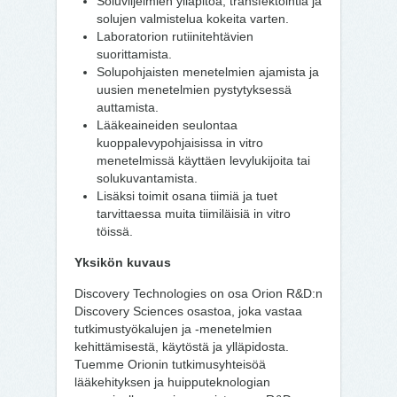
Soluviljelmien ylläpitoa, transfektointia ja
solujen valmistelua kokeita varten.
Laboratorion rutiinitehtävien
suorittamista.
Solupohjaisten menetelmien ajamista ja
uusien menetelmien pystytyksessä
auttamista.
Lääkeaineiden seulontaa
kuoppalevypohjaisissa in vitro
menetelmissä käyttäen levylukijoita tai
solukuvantamista.
Lisäksi toimit osana tiimiä ja tuet
tarvittaessa muita tiimiläisiä in vitro
töissä.
Yksikön kuvaus
Discovery Technologies on osa Orion R&D:n
Discovery Sciences osastoa, joka vastaa
tutkimustyökalujen ja -menetelmien
kehittämisestä, käytöstä ja ylläpidosta.
Tuemme Orionin tutkimusyhteisöä
lääkehityksen ja huipputeknologian