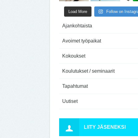
Load More
Follow on Instag
Ajankohtaista
Avoimet työpaikat
Kokoukset
Koulutukset / seminaarit
Tapahtumat
Uutiset
LIITY JÄSENEKSI