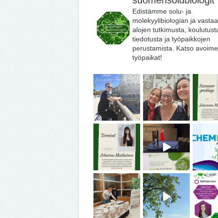
suomensolubiologit
Edistämme solu- ja
molekyylibiologian ja vasta
alojen tutkimusta, koulutust
tiedotusta ja työpaikkojen
perustamista. Katso avoime
työpaikat!