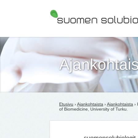
Suomen Solubiologit ry
Ajankohtais
Etusivu
›
Ajankohtaista
›
Ajankohtaista
› 
of Biomedicine, University of Turku.