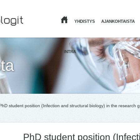
YHDISTYS
AJANKOHTAISTA
ETUSIVU
INTRA
ta
PhD student position (Infection and structural biology) in the research gr
PhD student position (Infect