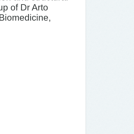
up of Dr Arto
f Biomedicine,