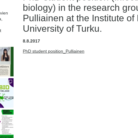
biology) in the research gro
avien
Pulliainen at the Institute o
a,
University of Turku.
t
8.8.2017
PhD student position_Pulliainen