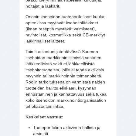
pääkohderyhminään apteekit, kuluttajat,
hoitajat ja lääkärit.
Orionin itsehoidon tuoteportfolioon kuuluu
apteekissa myytävät itsehoitolääkkeet
(ilman reseptiä myytävät valmisteet),
ravintolisät, kosmetiikka sekä CE-merkityt
lääkinnälliset laitteet.
Toimit asiantuntijatehtävässä Suomen
itsehoidon markkinointitiimissä vastaten
lääkkeellisistä sekä ei-lääkkeellisistä
itsehoitotuotteista, joille ei tehdä aktiivisia
myynnin tai markkinoinnin toimenpiteitä.
Roolin tarkoituksena on varmistaa näiden
tuotteiden hallittu elinkaari, kysynnän
ennustaminen ja kannattavuus sekä tukea
koko itsehoidon markkinointiorganisaation
tehokasta toimintaa.
Keskeiset vastuut
Tuoteportfolion aktiivinen hallinta ja
arviointi