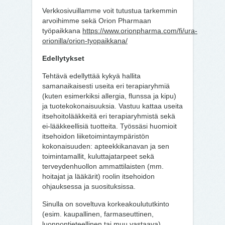
Verkkosivuillamme voit tutustua tarkemmin
arvoihimme sekä Orion Pharmaan
työpaikkana
https://www.orionpharma.com/fi/ura-
orionilla/orion-tyopaikkana/
Edellytykset
Tehtävä edellyttää kykyä hallita
samanaikaisesti useita eri terapiaryhmiä
(kuten esimerkiksi allergia, flunssa ja kipu)
ja tuotekokonaisuuksia. Vastuu kattaa useita
itsehoitolääkkeitä eri terapiaryhmistä sekä
ei-lääkkeellisiä tuotteita. Työssäsi huomioit
itsehoidon liiketoimintaympäristön
kokonaisuuden: apteekkikanavan ja sen
toimintamallit, kuluttajatarpeet sekä
terveydenhuollon ammattilaisten (mm.
hoitajat ja lääkärit) roolin itsehoidon
ohjauksessa ja suosituksissa.
Sinulla on soveltuva korkeakoulututkinto
(esim. kaupallinen, farmaseuttinen,
luonnontieteellinen tai muu vastaava),