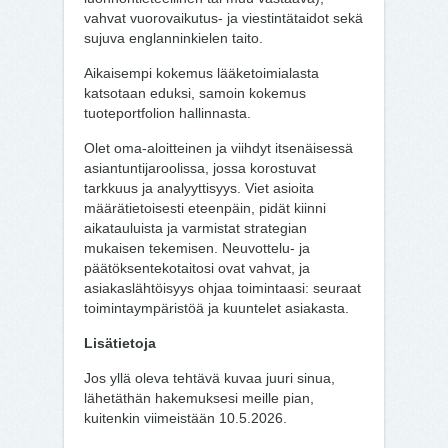
vahvat vuorovaikutus- ja viestintätaidot sekä
sujuva englanninkielen taito.
Aikaisempi kokemus lääketoimialasta
katsotaan eduksi, samoin kokemus
tuoteportfolion hallinnasta.
Olet oma-aloitteinen ja viihdyt itsenäisessä
asiantuntijaroolissa, jossa korostuvat
tarkkuus ja analyyttisyys. Viet asioita
määrätietoisesti eteenpäin, pidät kiinni
aikatauluista ja varmistat strategian
mukaisen tekemisen. Neuvottelu- ja
päätöksentekotaitosi ovat vahvat, ja
asiakaslähtöisyys ohjaa toimintaasi: seuraat
toimintaympäristöä ja kuuntelet asiakasta.
Lisätietoja
Jos yllä oleva tehtävä kuvaa juuri sinua,
lähetäthän hakemuksesi meille pian,
kuitenkin viimeistään 10.5.2026.