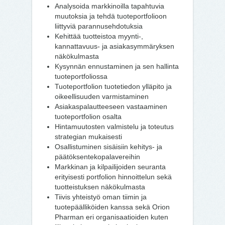
Analysoida markkinoilla tapahtuvia
muutoksia ja tehdä tuoteportfolioon
liittyviä parannusehdotuksia
Kehittää tuotteistoa myynti-,
kannattavuus- ja asiakasymmäryksen
näkökulmasta
Kysynnän ennustaminen ja sen hallinta
tuoteportfoliossa
Tuoteportfolion tuotetiedon ylläpito ja
oikeellisuuden varmistaminen
Asiakaspalautteeseen vastaaminen
tuoteportfolion osalta
Hintamuutosten valmistelu ja toteutus
strategian mukaisesti
Osallistuminen sisäisiin kehitys- ja
päätöksentekopalavereihin
Markkinan ja kilpailijoiden seuranta
erityisesti portfolion hinnoittelun sekä
tuotteistuksen näkökulmasta
Tiivis yhteistyö oman tiimin ja
tuotepäälliköiden kanssa sekä Orion
Pharman eri organisaatioiden kuten