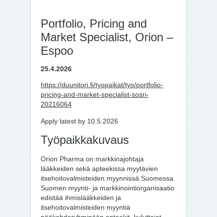
Portfolio, Pricing and
Market Specialist, Orion –
Espoo
25.4.2026
https://duunitori.fi/tyopaikat/tyo/portfolio-
pricing-and-market-specialist-sosri-
20216064
Apply latest by 10.5.2026
Työpaikkakuvaus
Orion Pharma on markkinajohtaja
lääkkeiden sekä apteekissa myytävien
itsehoitovalmisteiden myynnissä Suomessa.
Suomen myynti- ja markkinointiorganisaatio
edistää ihmislääkkeiden ja
itsehoitovalmisteiden myyntiä