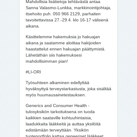
Mahdollisia lisätietoja tehtävästä antaa
Sanna Valasmo-Lunkka, markkinointijohtaja,
itsehoito puh. 050 966 2129, parhaiten
tavoitettavissa 27.-29.4. klo 16-17 välisenä
aikana.
Käsittelemme hakemuksia jo hakuajan
aikana ja saatamme aloittaa hakijoiden
haastattelut ennen hakuajan päättymistä.
Lähetäthän siis hakemuksesi
mahdollisimman pian!
#LI-ORI
Työsuhteen alkaminen edellyttää
hyväksyttyä terveystarkastusta, joka sisältää
myös huumausainetestauksen.
Generics and Consumer Health -
tulosyksikön tarkoituksena on tuoda
kaikkien saataville kohtuuhintaisia,
laadukkaita lääkkeitä ja auttaa yksilöitä
edistämään terveyttään. Yksikön
tuoteportfolio kattaa geneeriset lääkkeet,