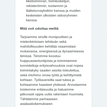
liiketoiminnan, toimitusketjun,
rekisteröinnin, tuotannon ja
lääketurvayksikön kanssa ja muiden
keskeisten ulkoisten sidosryhmien
kanssa.
Mitä voit odottaa meiltä
Tarjoamme sinulle monipuolisen ja
mielenkiintoisen tehtävän sekä
mahdollisuuden kehittää osaamistasi
mukavassa, energisessä ja dynaamisessa
tiimissä. Tiimimme koostuu
huippuasiantuntijoista ja toimintamme
tunnistettuja erityisvahvuuksia ovat nopea
toimintakyky saaden asioita toteutettua,
sekä intohimo omaa työtä ja kehittymistä
kohtaan. Työkavereilta saat tukea ja
kohtaamme haasteet yhdessä. Arvostamme
toistemme erilaisuutta ja haluamme
jatkuvasti oppia uutta rakentaen huomista.
Tähtäämme parhaaseen
asiakaskokemukseen.