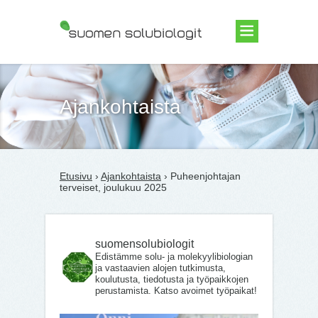
Suomen Solubiologit ry
Ajankohtaista
Etusivu
›
Ajankohtaista
› Puheenjohtajan
terveiset, joulukuu 2025
suomensolubiologit
Edistämme solu- ja molekyylibiologian
ja vastaavien alojen tutkimusta,
koulutusta, tiedotusta ja työpaikkojen
perustamista. Katso avoimet työpaikat!