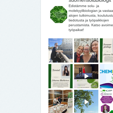
suomensolubiologit
Edistämme solu- ja
molekyylibiologian ja vasta
alojen tutkimusta, koulutust
tiedotusta ja työpaikkojen
perustamista. Katso avoime
työpaikat!