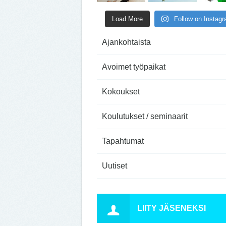
Load More
Follow on Instag
Ajankohtaista
Avoimet työpaikat
Kokoukset
Koulutukset / seminaarit
Tapahtumat
Uutiset
LIITY JÄSENEKSI