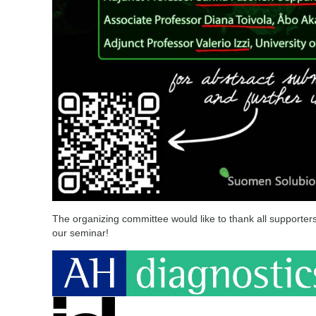
The organizing committee would like to thank all supporters 
our seminar!