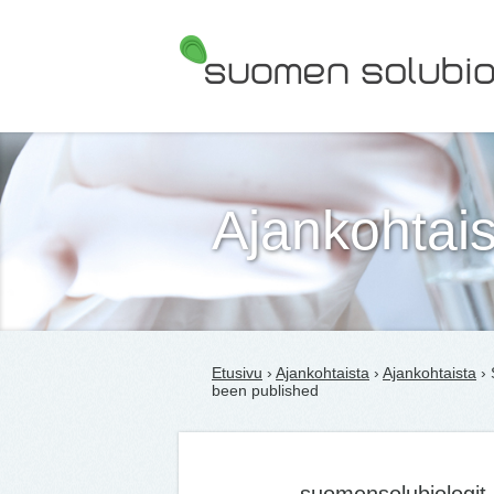
Suomen Solubiologit ry
Ajankohtais
Etusivu
›
Ajankohtaista
›
Ajankohtaista
› 
been published