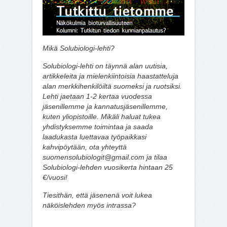
Mikä Solubiologi-lehti?
Solubiologi-lehti on täynnä alan uutisia,
artikkeleita ja mielenkiintoisia haastatteluja
alan merkkihenkilöiltä suomeksi ja ruotsiksi.
Lehti jaetaan 1-2 kertaa vuodessa
jäsenillemme ja kannatusjäsenillemme,
kuten yliopistoille. Mikäli haluat tukea
yhdistyksemme toimintaa ja saada
laadukasta luettavaa työpaikkasi
kahvipöytään, ota yhteyttä
suomensolubiologit@gmail.com ja tilaa
Solubiologi-lehden vuosikerta hintaan 25
€/vuosi!
Tiesithän, että jäsenenä voit lukea
näköislehden myös intrassa?