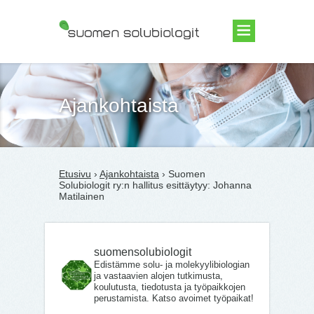
Suomen Solubiologit ry
Ajankohtaista
Etusivu
›
Ajankohtaista
› Suomen
Solubiologit ry:n hallitus esittäytyy: Johanna
Matilainen
suomensolubiologit
Edistämme solu- ja molekyylibiologian
ja vastaavien alojen tutkimusta,
koulutusta, tiedotusta ja työpaikkojen
perustamista. Katso avoimet työpaikat!