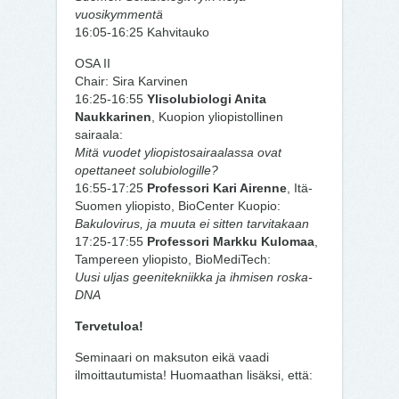
vuosikymmentä
16:05-16:25 Kahvitauko
OSA II
Chair: Sira Karvinen
16:25-16:55
Ylisolubiologi Anita
Naukkarinen
, Kuopion yliopistollinen
sairaala:
Mitä vuodet yliopistosairaalassa ovat
opettaneet solubiologille?
16:55-17:25
Professori Kari Airenne
, Itä-
Suomen yliopisto, BioCenter Kuopio:
Bakulovirus, ja muuta ei sitten tarvitakaan
17:25-17:55
Professori Markku Kulomaa
,
Tampereen yliopisto, BioMediTech:
Uusi uljas geenitekniikka ja ihmisen roska-
DNA
Tervetuloa!
Seminaari on maksuton eikä vaadi
ilmoittautumista! Huomaathan lisäksi, että: