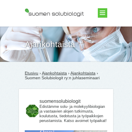
Suomen Solubiologit ry
Ajankohtaista
Etusivu
›
Ajankohtaista
›
Ajankohtaista
›
Suomen Solubiologit ry:n juhlaseminaari
suomensolubiologit
Edistämme solu- ja molekyylibiologian
ja vastaavien alojen tutkimusta,
koulutusta, tiedotusta ja työpaikkojen
perustamista. Katso avoimet työpaikat!