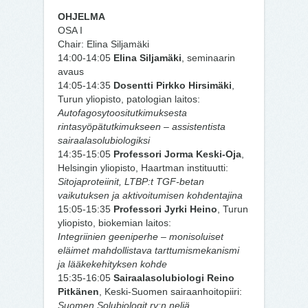
OHJELMA
OSA I
Chair: Elina Siljamäki
14:00-14:05
Elina Siljamäki
, seminaarin
avaus
14:05-14:35
Dosentti Pirkko Hirsimäki
,
Turun yliopisto, patologian laitos:
Autofagosytoositutkimuksesta
rintasyöpätutkimukseen – assistentista
sairaalasolubiologiksi
14:35-15:05
Professori Jorma Keski-Oja
,
Helsingin yliopisto, Haartman instituutti:
Sitojaproteiinit, LTBP:t TGF-betan
vaikutuksen ja aktivoitumisen kohdentajina
15:05-15:35
Professori Jyrki Heino
, Turun
yliopisto, biokemian laitos:
Integriinien geeniperhe – monisoluiset
eläimet mahdollistava tarttumismekanismi
ja lääkekehityksen kohde
15:35-16:05
Sairaalasolubiologi Reino
Pitkänen
, Keski-Suomen sairaanhoitopiiri:
Suomen Solubiologit ry:n neljä