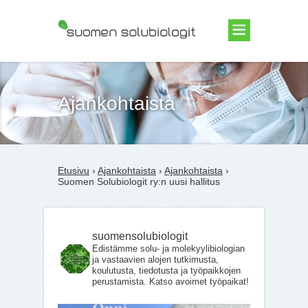
Suomen Solubiologit ry
Ajankohtaista
Etusivu
›
Ajankohtaista
›
Ajankohtaista
›
Suomen Solubiologit ry:n uusi hallitus
suomensolubiologit
Edistämme solu- ja molekyylibiologian
ja vastaavien alojen tutkimusta,
koulutusta, tiedotusta ja työpaikkojen
perustamista. Katso avoimet työpaikat!