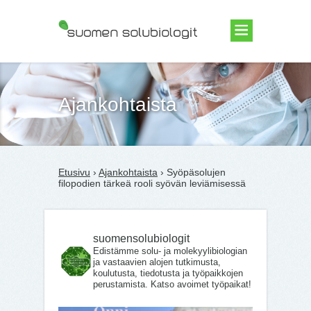
Suomen Solubiologit ry
Ajankohtaista
Etusivu
›
Ajankohtaista
› Syöpäsolujen
filopodien tärkeä rooli syövän leviämisessä
suomensolubiologit
Edistämme solu- ja molekyylibiologian
ja vastaavien alojen tutkimusta,
koulutusta, tiedotusta ja työpaikkojen
perustamista. Katso avoimet työpaikat!