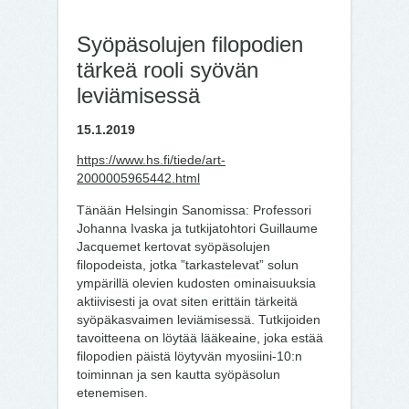
Syöpäsolujen filopodien
tärkeä rooli syövän
leviämisessä
15.1.2019
https://www.hs.fi/tiede/art-
2000005965442.html
Tänään Helsingin Sanomissa: Professori
Johanna Ivaska ja tutkijatohtori Guillaume
Jacquemet kertovat syöpäsolujen
filopodeista, jotka ”tarkastelevat” solun
ympärillä olevien kudosten ominaisuuksia
aktiivisesti ja ovat siten erittäin tärkeitä
syöpäkasvaimen leviämisessä. Tutkijoiden
tavoitteena on löytää lääkeaine, joka estää
filopodien päistä löytyvän myosiini-10:n
toiminnan ja sen kautta syöpäsolun
etenemisen.