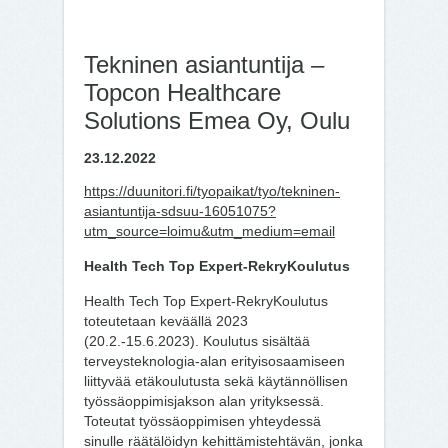
Tekninen asiantuntija –
Topcon Healthcare
Solutions Emea Oy, Oulu
23.12.2022
https://duunitori.fi/tyopaikat/tyo/tekninen-
asiantuntija-sdsuu-16051075?
utm_source=loimu&utm_medium=email
Health Tech Top Expert-RekryKoulutus
Health Tech Top Expert-RekryKoulutus
toteutetaan keväällä 2023
(20.2.-15.6.2023). Koulutus sisältää
terveysteknologia-alan erityisosaamiseen
liittyvää etäkoulutusta sekä käytännöllisen
työssäoppimisjakson alan yrityksessä.
Toteutat työssäoppimisen yhteydessä
sinulle räätälöidyn kehittämistehtävän, jonka