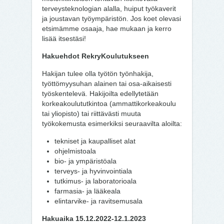
terveysteknologian alalla, huiput työkaverit
ja joustavan työympäristön. Jos koet olevasi
etsimämme osaaja, hae mukaan ja kerro
lisää itsestäsi!
Hakuehdot RekryKoulutukseen
Hakijan tulee olla työtön työnhakija,
työttömyysuhan alainen tai osa-aikaisesti
työskentelevä. Hakijoilta edellytetään
korkeakoulututkintoa (ammattikorkeakoulu
tai yliopisto) tai riittävästi muuta
työkokemusta esimerkiksi seuraavilta aloilta:
tekniset ja kaupalliset alat
ohjelmistoala
bio- ja ympäristöala
terveys- ja hyvinvointiala
tutkimus- ja laboratorioala
farmasia- ja lääkeala
elintarvike- ja ravitsemusala
Hakuaika 15.12.2022-12.1.2023