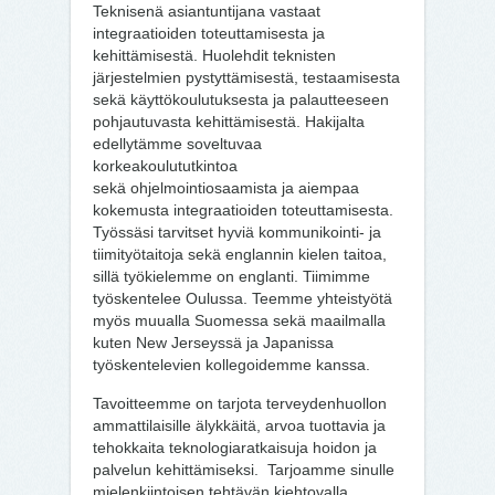
Teknisenä asiantuntijana vastaat
integraatioiden toteuttamisesta ja
kehittämisestä. Huolehdit teknisten
järjestelmien pystyttämisestä, testaamisesta
sekä käyttökoulutuksesta ja palautteeseen
pohjautuvasta kehittämisestä. Hakijalta
edellytämme soveltuvaa
korkeakoulututkintoa
sekä ohjelmointiosaamista ja aiempaa
kokemusta integraatioiden toteuttamisesta.
Työssäsi tarvitset hyviä kommunikointi- ja
tiimityötaitoja sekä englannin kielen taitoa,
sillä työkielemme on englanti. Tiimimme
työskentelee Oulussa. Teemme yhteistyötä
myös muualla Suomessa sekä maailmalla
kuten New Jerseyssä ja Japanissa
työskentelevien kollegoidemme kanssa.
Tavoitteemme on tarjota terveydenhuollon
ammattilaisille älykkäitä, arvoa tuottavia ja
tehokkaita teknologiaratkaisuja hoidon ja
palvelun kehittämiseksi. Tarjoamme sinulle
mielenkiintoisen tehtävän kiehtovalla