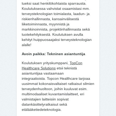
tueksi saat henkilökohtaista sparrausta.
Koulutuksessa vahvistat osaamistasi mm.
terveysteknologian toimialasta, laadun- ja
riskienhallinnasta, kansainvälisestä
liiketoiminnasta, myynnistä ja
markkinoinnista, projektinhallinnasta sekä
tuotekehityksestä. Koulutuksen avulla
kehityt huippuosaajaksi terveysteknologian
alalle!
Avoin paikka: Tekninen asiantuntija
Koulutuksen yrityskumppani,
TopCon
Healthcare
Solutions
etsii teknistä
asiantuntijaa vastaamaan
integraatioista. Topcon Healthcare tarjoaa
uusimmat kokonaisvaltaiset ratkaisut silmien
terveydenhuoltoon, joihin kuuluvat esim.
multimodaaliset kuvantamislaitteet, eri
valmistajien laitteisiin sopivat
datankäsittelyratkaisut sekä
etälääketiedeteknologia.