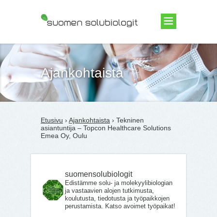
Suomen Solubiologit ry
Ajankohtaista
Etusivu
›
Ajankohtaista
› Tekninen
asiantuntija – Topcon Healthcare Solutions
Emea Oy, Oulu
suomensolubiologit
Edistämme solu- ja molekyylibiologian
ja vastaavien alojen tutkimusta,
koulutusta, tiedotusta ja työpaikkojen
perustamista. Katso avoimet työpaikat!