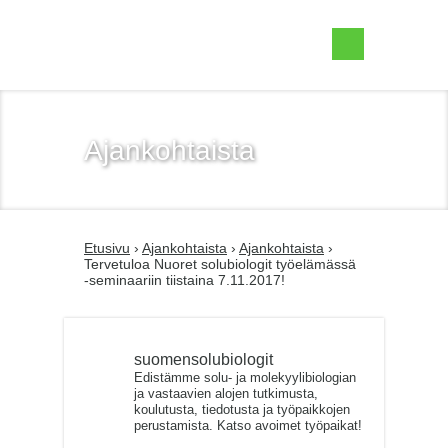
Suomen Solubiologit ry
Ajankohtaista
Etusivu
›
Ajankohtaista
›
Ajankohtaista
›
Tervetuloa Nuoret solubiologit työelämässä
-seminaariin tiistaina 7.11.2017!
suomensolubiologit
Edistämme solu- ja molekyylibiologian
ja vastaavien alojen tutkimusta,
koulutusta, tiedotusta ja työpaikkojen
perustamista. Katso avoimet työpaikat!