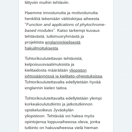
liittyviin muihin tehtäviin.
Haemme innostunutta ja motivoitunutta
henkilöä tekemään väitöskirjaa aiheesta
”
Function and applications of phytochrome-
based modules
”. Katso tarkempi kuvaus
tehtävästä, tutkimusryhmästä ja
projektista
englanninkielisestä
hakuilmoituksesta
.
Tohtorikoulutettavan tehtävistä,
kelpoisuusvaatimuksista ja
kielitaidosta määrätään
yliopiston
johtosäännössä ja kielitaito-ohjeistuksissa
.
Tohtorikoulutettavalta edellytetään hyvää
englannin kielen taitoa.
Tohtorikoulutettavalta edellytetään ylempi
korkeakoulututkinto ja jatkotutkinnon
opiskeluoikeus Jyväskylän
yliopistoon. Tehtävää voi hakea myös
opintojensa loppuvaiheessa oleva, jonka
tutkinto on hakuvaiheessa vielä hieman