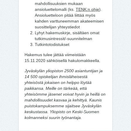
mahdollisuuksien mukaan
ansioluettelomalli (ks.
TENK:n ohje
).
Ansioluetteloon pitää liittää myös
kahden varttuneemman akateemisen
suosittelijan yhteystiedot
Lyhyt hakemuskirje, sisältäen omat
tutkimusintressit/-suunnitelman
Tutkintotodistukset
Hakemus tulee jättää viimeistään
15.11.2020 sähköisellä hakulomakkeella.
Jyväskylän yliopiston 2500 asiantuntijan ja
14 500 opiskelijan ihmisläheisestä
yhteisöstä jokaisen on helppo löytää
paikkansa. Meille on tärkeää, että
yhteisömme jäsenet voivat hyvin ja heillä on
mahdollisuudet kasvaa ja kehittyä. Kaunis
puistokampuksemme sijaitsee Jyväskylän
keskustassa. Yliopisto on Keski-Suomen
kolmanneksi suurin työnantaja.