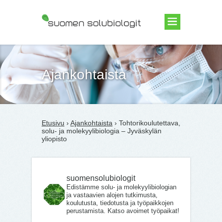
Suomen Solubiologit ry
Ajankohtaista
Etusivu
›
Ajankohtaista
› Tohtorikoulutettava,
solu- ja molekyylibiologia – Jyväskylän
yliopisto
suomensolubiologit
Edistämme solu- ja molekyylibiologian
ja vastaavien alojen tutkimusta,
koulutusta, tiedotusta ja työpaikkojen
perustamista. Katso avoimet työpaikat!