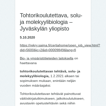
Tohtorikoulutettava, solu-
ja molekyylibiologia –
Jyväskylän yliopisto
5.10.2020
https://rekry.saima.fi/certiahome/open_job_view.html?
did=5600&jc=2&id=00009849&lang=fi
Bio- ja ympäristötieteiden laitoksella
on
haettavana
tohtorikoulutettavan tehtävä, solu- ja
molekyylibiologia,
1.2.2021 alkaen tai
sopimuksen mukaan, enintään neljän
vuoden määräajaksi.
Tohtorikoulutettavan tehtävät painottuvat
väitöskirjatutkimukseen, jatkokoulutukseen,
avustaviin opetustehtäviin sekä niihin