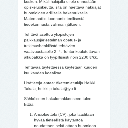
kesken. Mikäli hakijalla ei ole ennestään
opiskeluoikeutta, sitä on haettava hakuajat
huomioiden erillisellä hakemuksella
Matemaattis-luonnontieteellisestä
tiedekunnasta valinnan jälkeen.
Tehtävä asettuu yliopistojen
palkkausjärjestelmän opetus- ja
tutkimushenkilöstö tehtävien
vaativuustasolle 2–4. Tohtorikoulutettavan
alkupalkka on tyypillisesti noin 2200 €/kk.
Tehtävää täytettäessä käytetään kuuden
kuukauden koeaikaa.
Lisätietoja antaa: Akatemiatutkija Heikki
Takala, heikki.p.takala@jyu.fi.
Sähköiseen hakulomakkeeseen tulee
liittää:
Ansioluettelo (CV), joka laaditaan
hyvää tieteellistä käytäntöä
noudattaen sekä ottaen huomioon