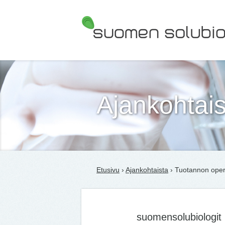
Suomen Solubiologit ry
Ajankohtais
Etusivu
›
Ajankohtaista
› Tuotannon opera
suomensolubiologit