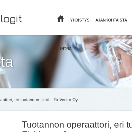
YHDISTYS
AJANKOHTAISTA
ETUSIVU
INTRA
ta
attori, eri tuotannon tiimit – FinVector Oy
Tuotannon operaattori, eri t