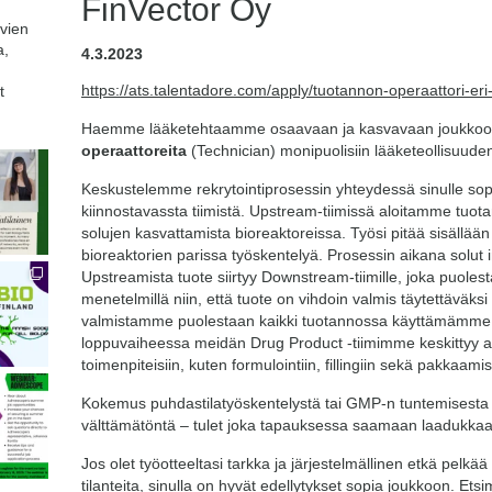
FinVector Oy
avien
a,
4.3.2023
https://ats.talentadore.com/apply/tuotannon-operaattori-eri
t
Haemme lääketehtaamme osaavaan ja kasvavaan joukko
operaattoreita
(Technician) monipuolisiin lääketeollisuude
Keskustelemme rekrytointiprosessin yhteydessä sinulle sop
kiinnostavassta tiimistä. Upstream-tiimissä aloitamme tuota
solujen kasvattamista bioreaktoreissa. Työsi pitää sisällään 
bioreaktorien parissa työskentelyä. Prosessin aikana solut i
Upstreamista tuote siirtyy Downstream-tiimille, joka puoles
menetelmillä niin, että tuote on vihdoin valmis täytettäväksi 
valmistamme puolestaan kaikki tuotannossa käyttämämme l
loppuvaiheessa meidän Drug Product -tiimimme keskittyy a
toimenpiteisiin, kuten formulointiin, fillingiin sekä pakkaamise
Kokemus puhdastilatyöskentelystä tai GMP-n tuntemisesta l
välttämätöntä – tulet joka tapauksessa saamaan laadukkaan
Jos olet työotteeltasi tarkka ja järjestelmällinen etkä pelkää 
tilanteita, sinulla on hyvät edellytykset sopia joukkoon. Et