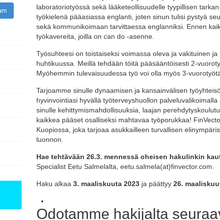
laboratoriotyössä sekä lääketeollisuudelle tyypillisen tark
ram
työkielenä pääasiassa englanti, joten sinun tulisi pystyä se
sekä kommunikoimaan tarvittaessa englanniksi. Ennen kai
työkavereita, joilla on can do -asenne.
Työsuhteesi on toistaiseksi voimassa oleva ja vakituinen j
huhtikuussa. Meillä tehdään töitä pääsääntöisesti 2-vuoroty
Myöhemmin tulevaisuudessa työ voi olla myös 3-vuorotyöt
Tarjoamme sinulle dynaamisen ja kansainvälisen työyhteis
hyvinvointiasi hyvällä työterveyshuollon palveluvalikoimalla 
sinulle kehittymismahdollisuuksia, laajan perehdytyskoulu
kaikkea pääset osalliseksi mahtavaa työporukkaa! ​FinVecto
Kuopiossa, joka tarjoaa asukkailleen turvallisen elinympärist
luonnon.
Hae tehtävään 26.3. mennessä oheisen hakulinkin kaut
Specialist Eetu Salmelalta, eetu.salmela(at)finvector.com.
Haku alkaa
3. maaliskuuta 2023
ja päättyy
26. maaliskuu
Odotamme hakijalta seuraav