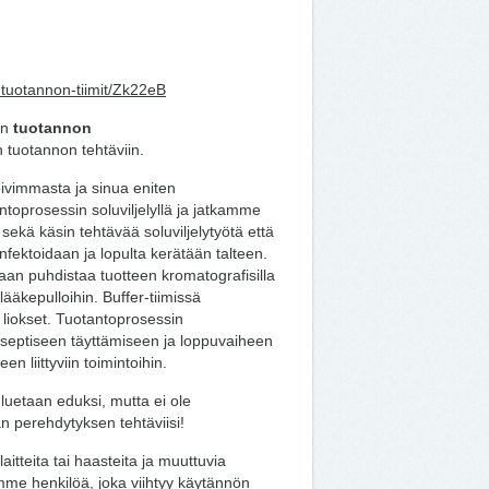
-tuotannon-tiimit/Zk22eB
on
tuotannon
n tuotannon tehtäviin.
ivimmasta ja sinua eniten
ntoprosessin soluviljelyllä ja jatkamme
sekä käsin tehtävää soluviljelytyötä että
nfektoidaan ja lopulta kerätään talteen.
taan puhdistaa tuotteen kromatografisilla
lääkepulloihin. Buffer-tiimissä
iokset. Tuotantoprosessin
septiseen täyttämiseen ja loppuvaiheen
en liittyviin toimintoihin.
uetaan eduksi, mutta ei ole
 perehdytyksen tehtäviisi!
laitteita tai haasteita ja muuttuvia
simme henkilöä, joka viihtyy käytännön