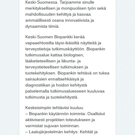
Keski-Suomessa. Tarjoamme sinulle
merkityksellisen ja monipuolisen työn sekä
mahdollisuuden kehittyä ja kasvaa
ammatillisesti osana innovatiivista ja
dynaamista tiimiä.
Keski-Suomen Biopankki kerää
vapaaehtoisilta täysi-ikäisiltä näytteitä ja
terveystietoja tutkimuskäyttöön. Biopankin
tutkimusalue kattaa biologisen,
lääketieteellisen ja liikunta- ja
terveystieteellisen tutkimuksen ja
tuotekehityksen. Biopankin tehtävä on tukea
sairauksien ennaltaehkäisyä ja
diagnostiikan ja hoidon kehitystä
palvelemalla tutkimusalueeseen kuuluvaa
tutkimusta ja tuotekehitystä.
Keskeisimpiin tehtäviisi kuuluu:
– Biopankin käytännön toiminta: Osallistut
aktiivisesti projektien toteutukseen ja
varmistat sujuvan toiminnan.
– Laatujärjestelmän kehitys: Kehität ja