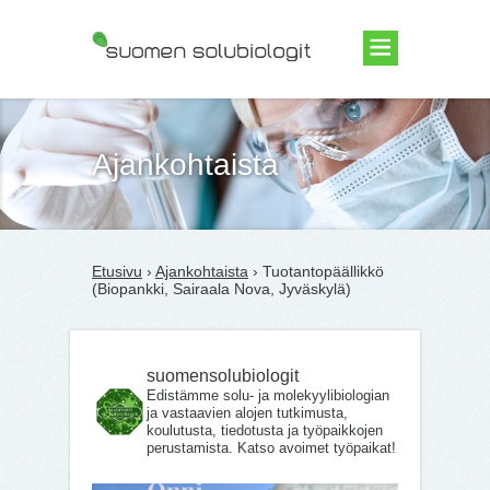
Suomen Solubiologit ry
Ajankohtaista
Etusivu
›
Ajankohtaista
› Tuotantopäällikkö
(Biopankki, Sairaala Nova, Jyväskylä)
suomensolubiologit
Edistämme solu- ja molekyylibiologian
ja vastaavien alojen tutkimusta,
koulutusta, tiedotusta ja työpaikkojen
perustamista. Katso avoimet työpaikat!