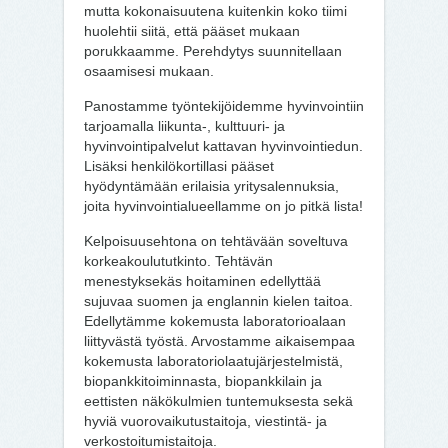
mutta kokonaisuutena kuitenkin koko tiimi
huolehtii siitä, että pääset mukaan
porukkaamme. Perehdytys suunnitellaan
osaamisesi mukaan.
Panostamme työntekijöidemme hyvinvointiin
tarjoamalla liikunta-, kulttuuri- ja
hyvinvointipalvelut kattavan hyvinvointiedun.
Lisäksi henkilökortillasi pääset
hyödyntämään erilaisia yritysalennuksia,
joita hyvinvointialueellamme on jo pitkä lista!
Kelpoisuusehtona on tehtävään soveltuva
korkeakoulututkinto. Tehtävän
menestyksekäs hoitaminen edellyttää
sujuvaa suomen ja englannin kielen taitoa.
Edellytämme kokemusta laboratorioalaan
liittyvästä työstä. Arvostamme aikaisempaa
kokemusta laboratoriolaatujärjestelmistä,
biopankkitoiminnasta, biopankkilain ja
eettisten näkökulmien tuntemuksesta sekä
hyviä vuorovaikutustaitoja, viestintä- ja
verkostoitumistaitoja.