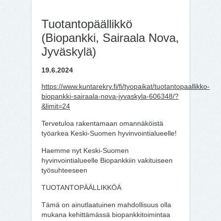
Tuotantopäällikkö
(Biopankki, Sairaala Nova,
Jyväskylä)
19.6.2024
https://www.kuntarekry.fi/fi/tyopaikat/tuotantopaallikko-
biopankki-sairaala-nova-jyvaskyla-606348/?
&limit=24
Tervetuloa rakentamaan omannäköistä
työarkea Keski-Suomen hyvinvointialueelle!
Haemme nyt Keski-Suomen
hyvinvointialueelle Biopankkiin vakituiseen
työsuhteeseen
TUOTANTOPÄÄLLIKKÖÄ
Tämä on ainutlaatuinen mahdollisuus olla
mukana kehittämässä biopankkitoimintaa