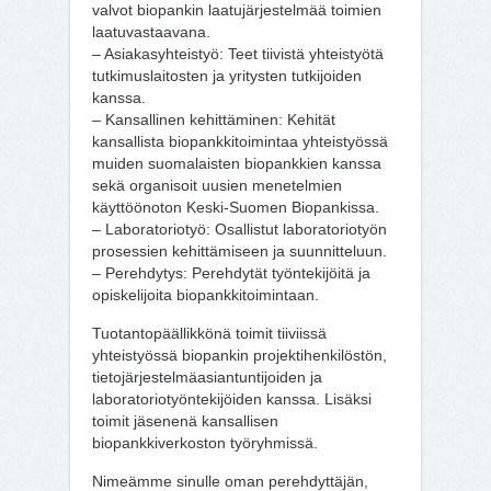
valvot biopankin laatujärjestelmää toimien
laatuvastaavana.
– Asiakasyhteistyö: Teet tiivistä yhteistyötä
tutkimuslaitosten ja yritysten tutkijoiden
kanssa.
– Kansallinen kehittäminen: Kehität
kansallista biopankkitoimintaa yhteistyössä
muiden suomalaisten biopankkien kanssa
sekä organisoit uusien menetelmien
käyttöönoton Keski-Suomen Biopankissa.
– Laboratoriotyö: Osallistut laboratoriotyön
prosessien kehittämiseen ja suunnitteluun.
– Perehdytys: Perehdytät työntekijöitä ja
opiskelijoita biopankkitoimintaan.
Tuotantopäällikkönä toimit tiiviissä
yhteistyössä biopankin projektihenkilöstön,
tietojärjestelmäasiantuntijoiden ja
laboratoriotyöntekijöiden kanssa. Lisäksi
toimit jäsenenä kansallisen
biopankkiverkoston työryhmissä.
Nimeämme sinulle oman perehdyttäjän,