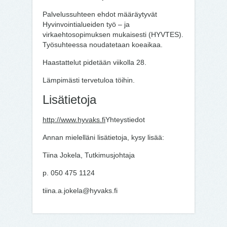
Palvelussuhteen ehdot määräytyvät
Hyvinvointialueiden työ – ja
virkaehtosopimuksen mukaisesti (HYVTES).
Työsuhteessa noudatetaan koeaikaa.
Haastattelut pidetään viikolla 28.
Lämpimästi tervetuloa töihin.
Lisätietoja
http://www.hyvaks.fi
Yhteystiedot
Annan mielelläni lisätietoja, kysy lisää:
Tiina Jokela, Tutkimusjohtaja
p. 050 475 1124
tiina.a.jokela@hyvaks.fi