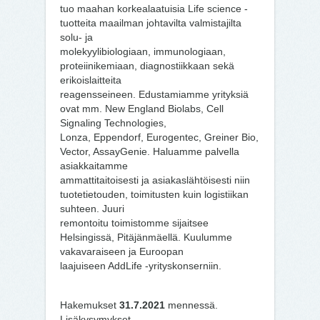
tuo maahan korkealaatuisia Life science -
tuotteita maailman johtavilta valmistajilta
solu- ja
molekyylibiologiaan, immunologiaan,
proteiinikemiaan, diagnostiikkaan sekä
erikoislaitteita
reagensseineen. Edustamiamme yrityksiä
ovat mm. New England Biolabs, Cell
Signaling Technologies,
Lonza, Eppendorf, Eurogentec, Greiner Bio,
Vector, AssayGenie. Haluamme palvella
asiakkaitamme
ammattitaitoisesti ja asiakaslähtöisesti niin
tuotetietouden, toimitusten kuin logistiikan
suhteen. Juuri
remontoitu toimistomme sijaitsee
Helsingissä, Pitäjänmäellä. Kuulumme
vakavaraiseen ja Euroopan
laajuiseen AddLife -yrityskonserniin.
Hakemukset
31.7.2021
mennessä.
Lisäkysymykset