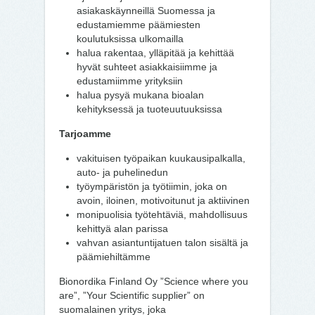
asiakaskäynneillä Suomessa ja
edustamiemme päämiesten
koulutuksissa ulkomailla
halua rakentaa, ylläpitää ja kehittää
hyvät suhteet asiakkaisiimme ja
edustamiimme yrityksiin
halua pysyä mukana bioalan
kehityksessä ja tuoteuutuuksissa
Tarjoamme
vakituisen työpaikan kuukausipalkalla,
auto- ja puhelinedun
työympäristön ja työtiimin, joka on
avoin, iloinen, motivoitunut ja aktiivinen
monipuolisia työtehtäviä, mahdollisuus
kehittyä alan parissa
vahvan asiantuntijatuen talon sisältä ja
päämiehiltämme
Bionordika Finland Oy ”Science where you
are”, ”Your Scientific supplier” on
suomalainen yritys, joka