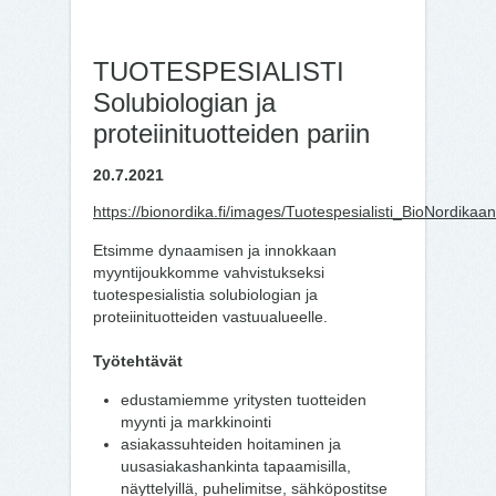
TUOTESPESIALISTI
Solubiologian ja
proteiinituotteiden pariin
20.7.2021
https://bionordika.fi/images/Tuotespesialisti_BioNordikaan
Etsimme dynaamisen ja innokkaan
myyntijoukkomme vahvistukseksi
tuotespesialistia solubiologian ja
proteiinituotteiden vastuualueelle.
Työtehtävät
edustamiemme yritysten tuotteiden
myynti ja markkinointi
asiakassuhteiden hoitaminen ja
uusasiakashankinta tapaamisilla,
näyttelyillä, puhelimitse, sähköpostitse