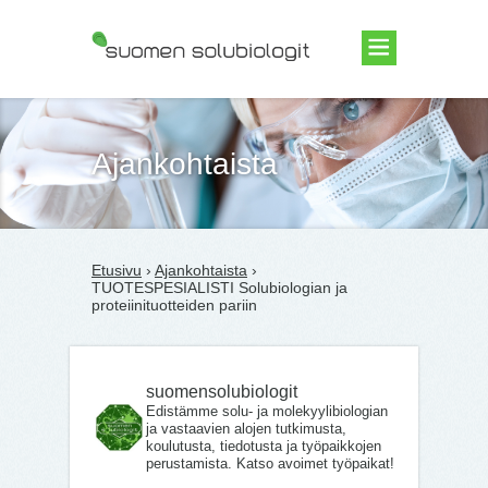
Suomen Solubiologit ry
Ajankohtaista
Etusivu
›
Ajankohtaista
›
TUOTESPESIALISTI Solubiologian ja
proteiinituotteiden pariin
suomensolubiologit
Edistämme solu- ja molekyylibiologian
ja vastaavien alojen tutkimusta,
koulutusta, tiedotusta ja työpaikkojen
perustamista. Katso avoimet työpaikat!