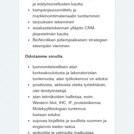
ja etätyösovellusten kautta
kampanjasuunnittelu ja
markkinointimateriaalin tuottaminen
tarjouksien tekeminen
asiakastietokannan ylläpito CRM-
järjestelmän kautta
BioNordikan pidempiaikaisen strategian
eteenpäin vieminen
Odotamme sinulta
luonnontieteellisen alan
korkeakoulutusta ja laboratoriolan
tuntemusta, alan työkokemus on eduksi
positiivista, aktiivista otetta työtehtäviin,
olet tiimityöntekijä
alan tekniikoiden hallintaa, esim.
Western blot, IHC, IF, proteiinikemia.
Molekyylibiologian tuntemus
luetaan eduksi
sujuvaa kirjallista ja suullista suomen ja
englannin kielen taitoa
ajokorttia ja valmiutta matkustaa