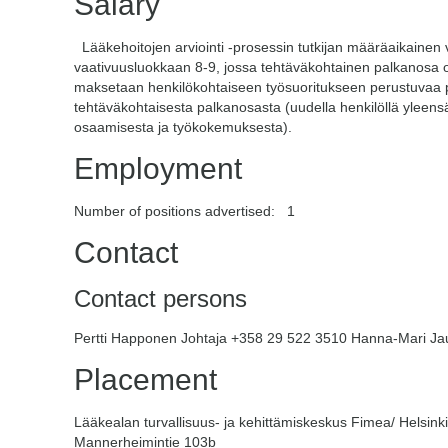
Salary
Lääkehoitojen arviointi -prosessin tutkijan määräaikainen v
vaativuusluokkaan 8-9, jossa tehtäväkohtainen palkanosa 
maksetaan henkilökohtaiseen työsuoritukseen perustuvaa 
tehtäväkohtaisesta palkanosasta (uudella henkilöllä yleensä
osaamisesta ja työkokemuksesta).
Employment
Number of positions advertised: 1
Contact
Contact persons
Pertti Happonen Johtaja +358 29 522 3510 Hanna-Mari Ja
Placement
Lääkealan turvallisuus- ja kehittämiskeskus Fimea/ Helsinki
Mannerheimintie 103b