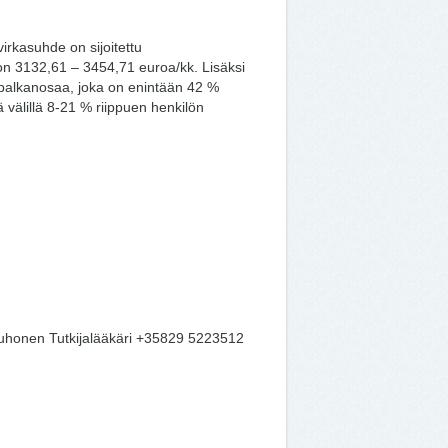
irkasuhde on sijoitettu
on 3132,61 – 3454,71 euroa/kk. Lisäksi
palkanosaa, joka on enintään 42 %
 välillä 8-21 % riippuen henkilön
uhonen Tutkijalääkäri +35829 5223512