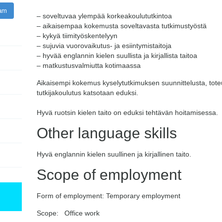
ram
– soveltuvaa ylempää korkeakoulututkintoa
– aikaisempaa kokemusta soveltavasta tutkimustyöstä
– kykyä tiimityöskentelyyn
– sujuvia vuorovaikutus- ja esiintymistaitoja
– hyvää englannin kielen suullista ja kirjallista taitoa
– matkustusvalmiutta kotimaassa
Aikaisempi kokemus kyselytutkimuksen suunnittelusta, toteu
tutkijakoulutus katsotaan eduksi.
Hyvä ruotsin kielen taito on eduksi tehtävän hoitamisessa.
Other language skills
Hyvä englannin kielen suullinen ja kirjallinen taito.
Scope of employment
Form of employment: Temporary employment
Scope: Office work