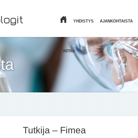
YHDISTYS
AJANKOHTAISTA
ETUSIVU
INTRA
ta
Tutkija – Fimea