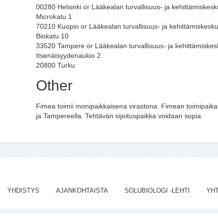
00280 Helsinki or Lääkealan turvallisuus- ja kehittämiskes
Microkatu 1
70210 Kuopio or Lääkealan turvallisuus- ja kehittämiskes
Biokatu 10
33520 Tampere or Lääkealan turvallisuus- ja kehittämiske
Itsenäisyydenaukio 2
20800 Turku
Other
Fimea toimii monipaikkaisena virastona. Fimean toimipaika
ja Tampereella. Tehtävän sijoituspaikka voidaan sopia.
YHDISTYS
AJANKOHTAISTA
SOLUBIOLOGI -LEHTI
YH