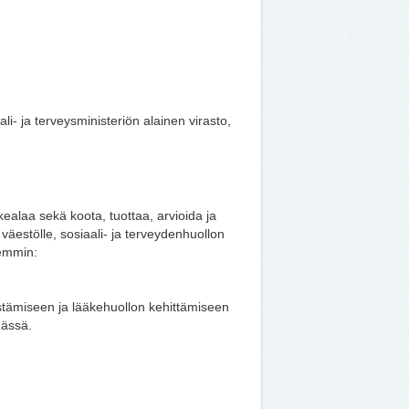
i- ja terveysministeriön alainen virasto,
kealaa sekä koota, tuottaa, arvioida ja
väestölle, sosiaali- ja terveydenhuollon
kemmin:
stämiseen ja lääkehuollon kehittämiseen
mässä.