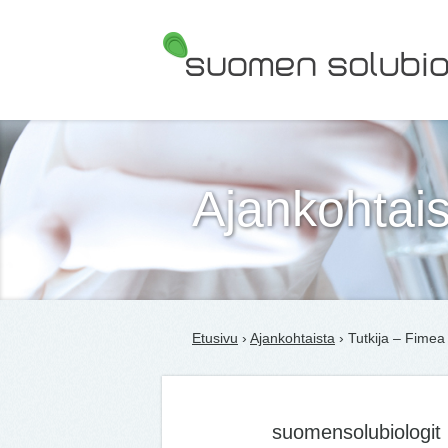
Suomen Solubiologit ry
Ajankohtais
Etusivu
›
Ajankohtaista
› Tutkija – Fimea
suomensolubiologit