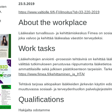
23.5.2019
avien
a,
https://www.valtiolle.fi/fi-FI/ilmoitus?id=33-220-2019
About the workplace
t
Lääkealan turvallisuus- ja kehittämiskeskus Fimea on sosiaal
joka valvoo ja kehittää lääkealaa väestön terveydeksi.
Work tasks
Lääkehoitojen arviointi -prosessin tehtävinä on kehittää lää
välittää tutkimukseen perustuvaa riippumatonta lääketietoa 
ammattilaisille sekä julkisen päätöksenteon tarpeisiin. Tar
https://www.fimea.fi/kehittaminen_ja_HTA/
Tehtävä tarjoaa aitiopaikan lääkkeiden järkevän käytön edi
muuttuvassa sosiaali- ja terveydenhuollon palvelujärjestel
Qualifications
Hakijalta odotamme