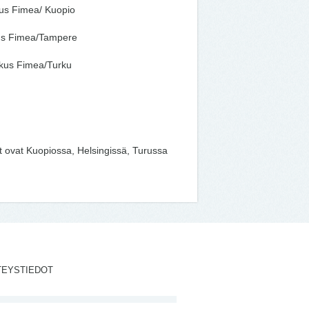
kus Fimea/ Kuopio
kus Fimea/Tampere
skus Fimea/Turku
t ovat Kuopiossa, Helsingissä, Turussa
TEYSTIEDOT