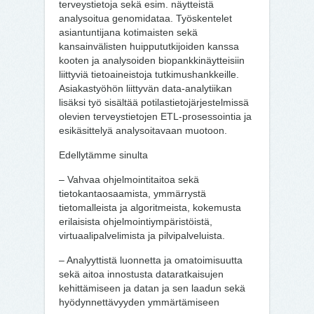
terveystietoja sekä esim. näytteistä
analysoitua genomidataa. Työskentelet
asiantuntijana kotimaisten sekä
kansainvälisten huippututkijoiden kanssa
kooten ja analysoiden biopankkinäytteisiin
liittyviä tietoaineistoja tutkimushankkeille.
Asiakastyöhön liittyvän data-analytiikan
lisäksi työ sisältää potilastietojärjestelmissä
olevien terveystietojen ETL-prosessointia ja
esikäsittelyä analysoitavaan muotoon.
Edellytämme sinulta
– Vahvaa ohjelmointitaitoa sekä
tietokantaosaamista, ymmärrystä
tietomalleista ja algoritmeista, kokemusta
erilaisista ohjelmointiympäristöistä,
virtuaalipalvelimista ja pilvipalveluista.
– Analyyttistä luonnetta ja omatoimisuutta
sekä aitoa innostusta dataratkaisujen
kehittämiseen ja datan ja sen laadun sekä
hyödynnettävyyden ymmärtämiseen