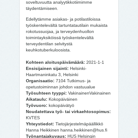
soveltuvuutta analyytikkotiimimme
täydentämiseen.
Edellytämme asiakas- ja potilastiloissa
työskentelevältä tartuntatautilain mukaista
rokotussuojaa, ja terveydenhuollon
toimintayksiköissä työskentelevältä
terveydentilan selvitystä
keuhkotuberkuloosista.
Kohteen aloituspäivämäärä:
2021-1-1
Ensisijainen sijainti:
Helsinki-
Haartmaninkatu 3, Helsinki
Organisaatio:
7104 Tutkimus- ja
opetustoiminnan johdon vastuualue
Työsuhteen tyyppi:
VakinainenVakinainen
Aikataulu:
Kokopäiväinen
Työvuoro:
kokopäivätyö
Noudatettava työ- tai virkaehtosopimus:
KVTES
Yhteystiedot:
Tietojärjestelmäpäällikkö
Hanna Heikkinen hanna.heikkinen@hus.fi
Työnantajakuvaus:
HUS Helsingin