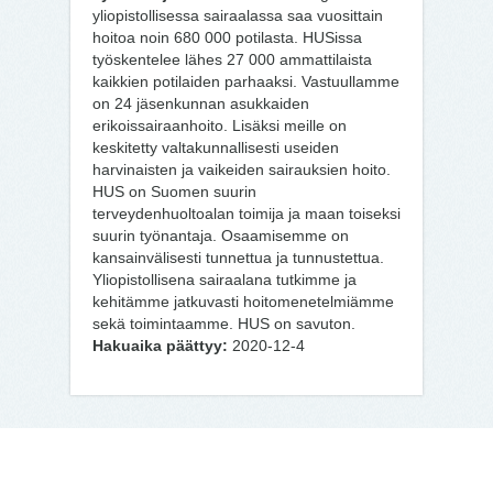
yliopistollisessa sairaalassa saa vuosittain
hoitoa noin 680 000 potilasta. HUSissa
työskentelee lähes 27 000 ammattilaista
kaikkien potilaiden parhaaksi. Vastuullamme
on 24 jäsenkunnan asukkaiden
erikoissairaanhoito. Lisäksi meille on
keskitetty valtakunnallisesti useiden
harvinaisten ja vaikeiden sairauksien hoito.
HUS on Suomen suurin
terveydenhuoltoalan toimija ja maan toiseksi
suurin työnantaja. Osaamisemme on
kansainvälisesti tunnettua ja tunnustettua.
Yliopistollisena sairaalana tutkimme ja
kehitämme jatkuvasti hoitomenetelmiämme
sekä toimintaamme. HUS on savuton.
Hakuaika päättyy:
2020-12-4