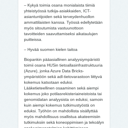
– Kykyä toimia osana monialaista tiimiä
yhteistyössä tutkija-asiakkaiden, ICT-
asiantuntijoiden sekä terveydenhuollon
ammattilaisten kanssa. Työssä edellytetään
myös sitoutumista vastuunottoon
tavoitteiden saavuttamiseksi aikataulujen
puitteissa.
– Hyvää suomen kielen taitoa
Biopankin pääasiallinen analyysiympäristö
toimii osana HUSin tietoallasinfrastruktuuria
(Azure), jonka Azure Data Bricks-
ympäristöön sekä adl-tietovarastoon liittyvä
kokemus katsotaan eduksi.
Lääketieteellinen osaaminen sekä aiempi
kokemus joko potilasrekisteriaineistoista tai
genomidatan analyysista on eduksi, samoin
kuin aiempi kokemus tutkimustyöstä on
eduksi. Työhön on mahdollista sisällyttää
myös mahdollisuus osallistua akateemisiin
tutkimuksiin sekä koneoppimisen ja tekoälyn