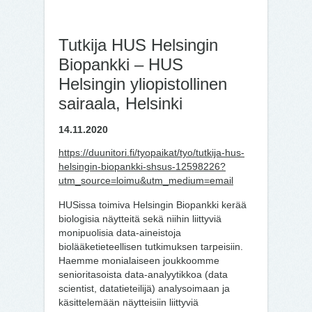
Tutkija HUS Helsingin
Biopankki – HUS
Helsingin yliopistollinen
sairaala, Helsinki
14.11.2020
https://duunitori.fi/tyopaikat/tyo/tutkija-hus-
helsingin-biopankki-shsus-12598226?
utm_source=loimu&utm_medium=email
HUSissa toimiva Helsingin Biopankki kerää
biologisia näytteitä sekä niihin liittyviä
monipuolisia data-aineistoja
biolääketieteellisen tutkimuksen tarpeisiin.
Haemme monialaiseen joukkoomme
senioritasoista data-analyytikkoa (data
scientist, datatieteilijä) analysoimaan ja
käsittelemään näytteisiin liittyviä