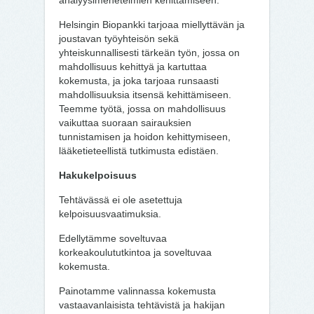
analyysimenetelmien kehittämiseen.
Helsingin Biopankki tarjoaa miellyttävän ja
joustavan työyhteisön sekä
yhteiskunnallisesti tärkeän työn, jossa on
mahdollisuus kehittyä ja kartuttaa
kokemusta, ja joka tarjoaa runsaasti
mahdollisuuksia itsensä kehittämiseen.
Teemme työtä, jossa on mahdollisuus
vaikuttaa suoraan sairauksien
tunnistamisen ja hoidon kehittymiseen,
lääketieteellistä tutkimusta edistäen.
Hakukelpoisuus
Tehtävässä ei ole asetettuja
kelpoisuusvaatimuksia.
Edellytämme soveltuvaa
korkeakoulututkintoa ja soveltuvaa
kokemusta.
Painotamme valinnassa kokemusta
vastaavanlaisista tehtävistä ja hakijan