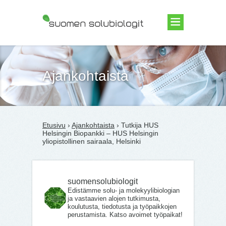
Suomen Solubiologit ry
Ajankohtaista
Etusivu
›
Ajankohtaista
› Tutkija HUS
Helsingin Biopankki – HUS Helsingin
yliopistollinen sairaala, Helsinki
suomensolubiologit
Edistämme solu- ja molekyylibiologian
ja vastaavien alojen tutkimusta,
koulutusta, tiedotusta ja työpaikkojen
perustamista. Katso avoimet työpaikat!