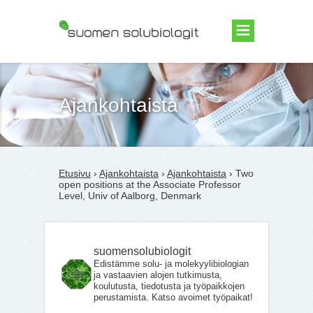
Suomen Solubiologit ry
Ajankohtaista
Etusivu
›
Ajankohtaista
›
Ajankohtaista
› Two
open positions at the Associate Professor
Level, Univ of Aalborg, Denmark
suomensolubiologit
Edistämme solu- ja molekyylibiologian
ja vastaavien alojen tutkimusta,
koulutusta, tiedotusta ja työpaikkojen
perustamista. Katso avoimet työpaikat!