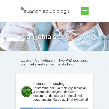
Suomen Solubiologit ry
Ajankohtaista
Etusivu
›
Ajankohtaista
› Two PhD positions:
Stem cells and cancer metabolism
suomensolubiologit
Edistämme solu- ja molekyylibiologian
ja vastaavien alojen tutkimusta,
koulutusta, tiedotusta ja työpaikkojen
perustamista. Katso avoimet työpaikat!