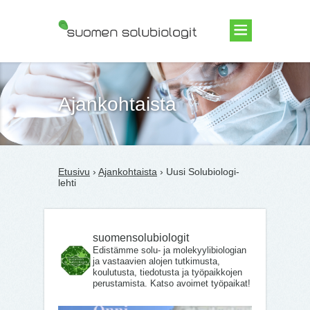
Suomen Solubiologit ry
Ajankohtaista
Etusivu
›
Ajankohtaista
› Uusi Solubiologi-
lehti
suomensolubiologit
Edistämme solu- ja molekyylibiologian
ja vastaavien alojen tutkimusta,
koulutusta, tiedotusta ja työpaikkojen
perustamista. Katso avoimet työpaikat!