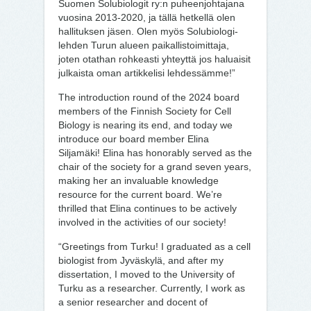
Suomen Solubiologit ry:n puheenjohtajana
vuosina 2013-2020, ja tällä hetkellä olen
hallituksen jäsen. Olen myös Solubiologi-
lehden Turun alueen paikallistoimittaja,
joten otathan rohkeasti yhteyttä jos haluaisit
julkaista oman artikkelisi lehdessämme!”
The introduction round of the 2024 board
members of the Finnish Society for Cell
Biology is nearing its end, and today we
introduce our board member Elina
Siljamäki! Elina has honorably served as the
chair of the society for a grand seven years,
making her an invaluable knowledge
resource for the current board. We’re
thrilled that Elina continues to be actively
involved in the activities of our society!
“Greetings from Turku! I graduated as a cell
biologist from Jyväskylä, and after my
dissertation, I moved to the University of
Turku as a researcher. Currently, I work as
a senior researcher and docent of