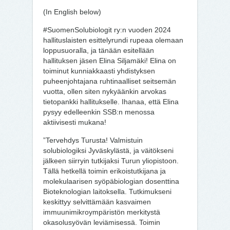
(In English below)
#SuomenSolubiologit ry:n vuoden 2024
hallituslaisten esittelyrundi rupeaa olemaan
loppusuoralla, ja tänään esitellään
hallituksen jäsen Elina Siljamäki! Elina on
toiminut kunniakkaasti yhdistyksen
puheenjohtajana ruhtinaalliset seitsemän
vuotta, ollen siten nykyäänkin arvokas
tietopankki hallitukselle. Ihanaa, että Elina
pysyy edelleenkin SSB:n menossa
aktiivisesti mukana!
”Tervehdys Turusta! Valmistuin
solubiologiksi Jyväskylästä, ja väitökseni
jälkeen siirryin tutkijaksi Turun yliopistoon.
Tällä hetkellä toimin erikoistutkijana ja
molekulaarisen syöpäbiologian dosenttina
Bioteknologian laitoksella. Tutkimukseni
keskittyy selvittämään kasvaimen
immuunimikroympäristön merkitystä
okasolusyövän leviämisessä. Toimin