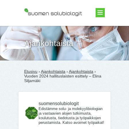
Suomen Solubiologit ry
Ajankohtaista
Etusivu
›
Ajankohtaista
›
Ajankohtaista
›
Vuoden 2024 hallituslaisten esittely – Elina
Siljamäki
suomensolubiologit
Edistämme solu- ja molekyylibiologian
ja vastaavien alojen tutkimusta,
koulutusta, tiedotusta ja työpaikkojen
perustamista. Katso avoimet työpaikat!