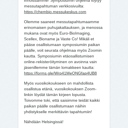
innoissamme! Symposiumin ohjelma löytyy
messutapahtuman verkkosivuilta:
https://chembio.messukeskus.com
Olemme saaneet messutapahtumaamme
erinomaisen puhujakattauksen, ja menossa
mukana ovat myös Euro-BioImaging,
Scellex, Bioname ja Vaste Co! Mikäli et
pääse osallistumaan symposiumiin paikan
päälle, voit seurata ohjelmaa myös Zoomin
kautta. Symposiumin etäosallistumisen
online-rekisteröityminen on avoinna vain
jäsenillemme tämän lomakkeen kautta:
https://forms.gle/Wrp41MeQNGfap4UB8
Myös vuosikokoukseen on mahdollista
osallistua etänä, vuosikokouksen Zoom-
linkin löydät tämän kirjeen lopusta.
Toivomme toki, että saisimme teidät kaikki
paikan päälle osallistumaan näihin
yhdistykselle merkittäviin tapahtumiin!
Nähdään Helsingissä!