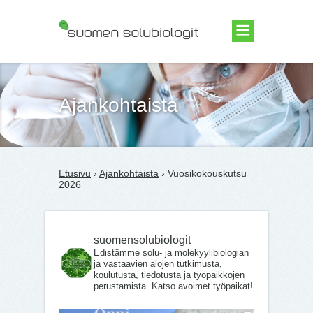
Suomen Solubiologit ry
Ajankohtaista
Etusivu
›
Ajankohtaista
› Vuosikokouskutsu
2026
suomensolubiologit
Edistämme solu- ja molekyylibiologian
ja vastaavien alojen tutkimusta,
koulutusta, tiedotusta ja työpaikkojen
perustamista. Katso avoimet työpaikat!