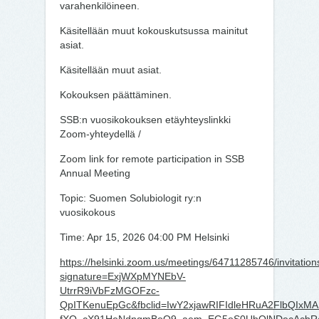
varahenkilöineen.
Käsitellään muut kokouskutsussa mainitut
asiat.
Käsitellään muut asiat.
Kokouksen päättäminen.
SSB:n vuosikokouksen etäyhteyslinkki
Zoom-yhteydellä /
Zoom link for remote participation in SSB
Annual Meeting
Topic: Suomen Solubiologit ry:n
vuosikokous
Time: Apr 15, 2026 04:00 PM Helsinki
https://helsinki.zoom.us/meetings/64711285746/invitation
signature=ExjWXpMYNEbV-
UtrrR9iVbFzMGOFzc-
QpITKenuEpGc&fbclid=IwY2xjawRIFIdleHRuA2Flb