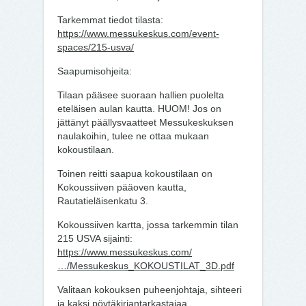
Tarkemmat tiedot tilasta:
https://www.messukeskus.com/event-
spaces/215-usva/
Saapumisohjeita:
Tilaan pääsee suoraan hallien puolelta
eteläisen aulan kautta. HUOM! Jos on
jättänyt päällysvaatteet Messukeskuksen
naulakoihin, tulee ne ottaa mukaan
kokoustilaan.
Toinen reitti saapua kokoustilaan on
Kokoussiiven pääoven kautta,
Rautatieläisenkatu 3.
Kokoussiiven kartta, jossa tarkemmin tilan
215 USVA sijainti:
https://www.messukeskus.com/
…/Messukeskus_KOKOUSTILAT_3D.pdf
Valitaan kokouksen puheenjohtaja, sihteeri
ja kaksi pöytäkirjantarkastajaa.