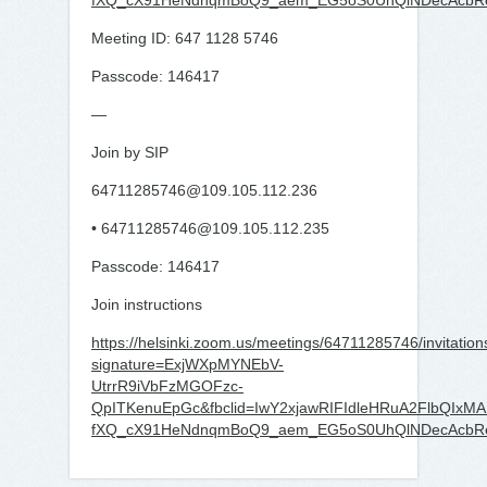
fXQ_cX91HeNdnqmBoQ9_aem_EG5oS0UhQlNDecAcbR
Meeting ID: 647 1128 5746
Passcode: 146417
—
Join by SIP
64711285746@109.105.112.236
• 64711285746@109.105.112.235
Passcode: 146417
Join instructions
https://helsinki.zoom.us/meetings/64711285746/invitation
signature=ExjWXpMYNEbV-
UtrrR9iVbFzMGOFzc-
QpITKenuEpGc&fbclid=IwY2xjawRIFIdleHRuA2Flb
fXQ_cX91HeNdnqmBoQ9_aem_EG5oS0UhQlNDecAcbR