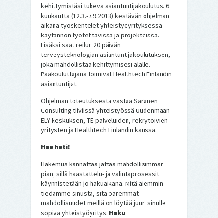
kehittymistäsi tukeva asiantuntijakoulutus. 6
kuukautta (12.3.-7.9.2018) kestävän ohjelman
aikana työskentelet yhteistyöyrityksessä
käytännön työtehtävissä ja projekteissa.
Lisäksi saat reilun 20 päivän
terveysteknologian asiantuntijakoulutuksen,
joka mahdollistaa kehittymisesi alalle.
Pääkouluttajana toimivat Healthtech Finlandin
asiantuntijat.
Ohjelman toteutuksesta vastaa Saranen
Consulting tiiviissä yhteistyössä Uudenmaan
ELY-keskuksen, TE-palveluiden, rekrytoivien
yritysten ja Healthtech Finlandin kanssa.
Hae heti!
Hakemus kannattaa jättää mahdollisimman
pian, sillä haastattelu- ja valintaprosessit
käynnistetään jo hakuaikana. Mitä aiemmin
tiedämme sinusta, sitä paremmat
mahdollisuudet meillä on löytää juuri sinulle
sopiva yhteistyöyritys.
Haku