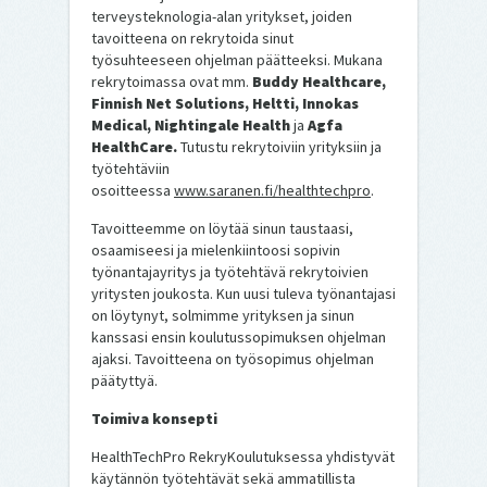
terveysteknologia-alan yritykset, joiden
tavoitteena on rekrytoida sinut
työsuhteeseen ohjelman päätteeksi. Mukana
rekrytoimassa ovat mm.
Buddy Healthcare,
Finnish Net Solutions, Heltti, Innokas
Medical, Nightingale Health
ja
Agfa
HealthCare.
Tutustu rekrytoiviin yrityksiin ja
työtehtäviin
osoitteessa
www.saranen.fi/healthtechpro
.
Tavoitteemme on löytää sinun taustaasi,
osaamiseesi ja mielenkiintoosi sopivin
työnantajayritys ja työtehtävä rekrytoivien
yritysten joukosta. Kun uusi tuleva työnantajasi
on löytynyt, solmimme yrityksen ja sinun
kanssasi ensin koulutussopimuksen ohjelman
ajaksi. Tavoitteena on työsopimus ohjelman
päätyttyä.
Toimiva konsepti
HealthTechPro RekryKoulutuksessa yhdistyvät
käytännön työtehtävät sekä ammatillista