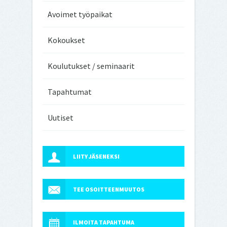
Avoimet työpaikat
Kokoukset
Koulutukset / seminaarit
Tapahtumat
Uutiset
LIITY JÄSENEKSI
TEE OSOITTEENMUUTOS
ILMOITA TAPAHTUMA