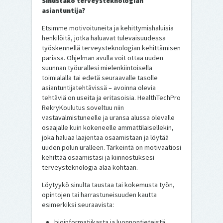
Sinustako terveysteknologian
asiantuntija?
Etsimme motivoituneita ja kehittymishaluisia
henkilöitä, jotka haluavat tulevaisuudessa
työskennellä terveysteknologian kehittämisen
parissa. Ohjelman avulla voit ottaa uuden
suunnan työurallesi mielenkiintoisella
toimialalla tai edetä seuraavalle tasolle
asiantuntijatehtävissä – avoinna olevia
tehtäviä on useita ja eritasoisia. HealthTechPro
RekryKoulutus soveltuu niin
vastavalmistuneelle ja uransa alussa olevalle
osaajalle kuin kokeneelle ammattilaisellekin,
joka haluaa laajentaa osaamistaan ja löytää
uuden polun uralleen. Tärkeintä on motivaatiosi
kehittää osaamistasi ja kiinnostuksesi
terveysteknologia-alaa kohtaan.
Löytyykö sinulta taustaa tai kokemusta työn,
opintojen tai harrastuneisuuden kautta
esimerkiksi seuraavista:
bioinformatiikasta ja luonnontieteistä