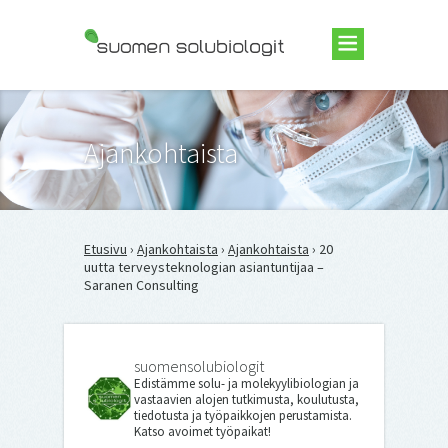
Suomen Solubiologit ry
Ajankohtaista
Etusivu
›
Ajankohtaista
›
Ajankohtaista
› 20
uutta terveysteknologian asiantuntijaa –
Saranen Consulting
suomensolubiologit
Edistämme solu- ja molekyylibiologian ja
vastaavien alojen tutkimusta, koulutusta,
tiedotusta ja työpaikkojen perustamista.
Katso avoimet työpaikat!