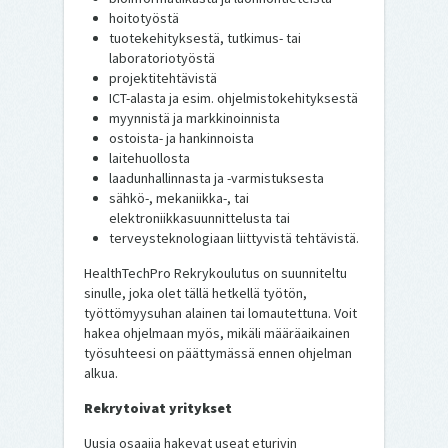
hoitotyöstä
tuotekehityksestä, tutkimus- tai
laboratoriotyöstä
projektitehtävistä
ICT-alasta ja esim. ohjelmistokehityksestä
myynnistä ja markkinoinnista
ostoista- ja hankinnoista
laitehuollosta
laadunhallinnasta ja -varmistuksesta
sähkö-, mekaniikka-, tai
elektroniikkasuunnittelusta tai
terveysteknologiaan liittyvistä tehtävistä.
HealthTechPro Rekrykoulutus on suunniteltu
sinulle, joka olet tällä hetkellä työtön,
työttömyysuhan alainen tai lomautettuna. Voit
hakea ohjelmaan myös, mikäli määräaikainen
työsuhteesi on päättymässä ennen ohjelman
alkua.
Rekrytoivat yritykset
Uusia osaajia hakevat useat eturivin