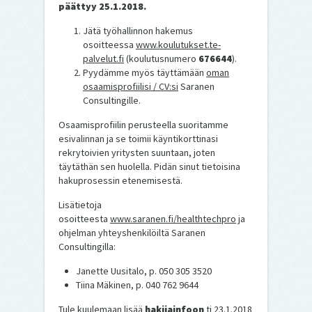
päättyy
25.1.2018.
Jätä työhallinnon hakemus
osoitteessa
www.koulutukset.te-
palvelut.fi
(koulutusnumero
676644
).
Pyydämme myös täyttämään
oman
osaamisprofiilisi / CV:si
Saranen
Consultingille.
Osaamisprofiilin perusteella suoritamme
esivalinnan ja se toimii käyntikorttinasi
rekrytoivien yritysten suuntaan, joten
täytäthän sen huolella. Pidän sinut tietoisina
hakuprosessin etenemisestä.
Lisätietoja
osoitteesta
www.saranen.fi/healthtechpro
ja
ohjelman yhteyshenkilöiltä Saranen
Consultingilla:
Janette Uusitalo, p. 050 305 3520
Tiina Mäkinen, p. 040 762 9644
Tule kuulemaan lisää
hakijainfoon
ti 23.1.2018