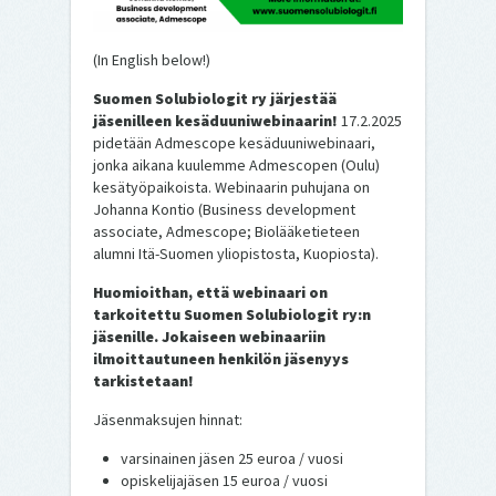
(In English below!)
Suomen Solubiologit ry järjestää
jäsenilleen kesäduuniwebinaarin!
17.2.2025
pidetään Admescope kesäduuniwebinaari,
jonka aikana kuulemme Admescopen (Oulu)
kesätyöpaikoista. Webinaarin puhujana on
Johanna Kontio (Business development
associate, Admescope; Biolääketieteen
alumni Itä-Suomen yliopistosta, Kuopiosta).
Huomioithan, että webinaari on
tarkoitettu Suomen Solubiologit ry:n
jäsenille. Jokaiseen webinaariin
ilmoittautuneen henkilön jäsenyys
tarkistetaan!
Jäsenmaksujen hinnat:
varsinainen jäsen 25 euroa / vuosi
opiskelijajäsen 15 euroa / vuosi