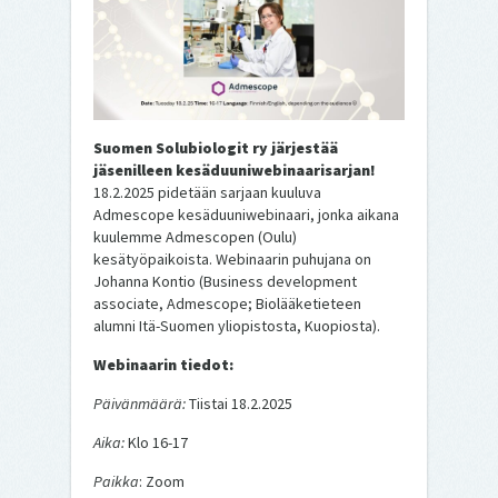
Suomen Solubiologit ry järjestää
jäsenilleen kesäduuniwebinaarisarjan!
18.2.2025 pidetään sarjaan kuuluva
Admescope kesäduuniwebinaari, jonka aikana
kuulemme Admescopen (Oulu)
kesätyöpaikoista. Webinaarin puhujana on
Johanna Kontio (Business development
associate, Admescope; Biolääketieteen
alumni Itä-Suomen yliopistosta, Kuopiosta).
Webinaarin tiedot:
Päivänmäärä:
Tiistai 18.2.2025
Aika:
Klo 16-17
Paikka
: Zoom