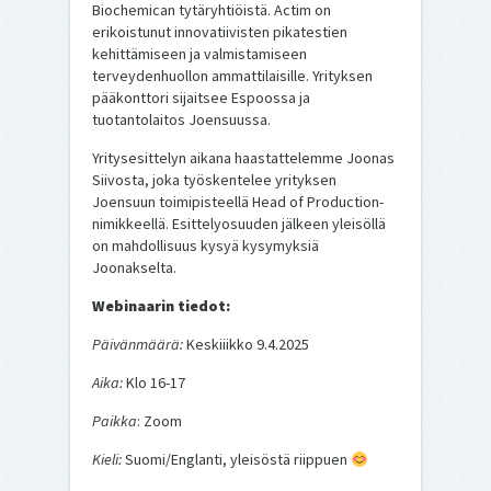
Biochemican tytäryhtiöistä. Actim on
erikoistunut innovatiivisten pikatestien
kehittämiseen ja valmistamiseen
terveydenhuollon ammattilaisille. Yrityksen
pääkonttori sijaitsee Espoossa ja
tuotantolaitos Joensuussa.
Yritysesittelyn aikana haastattelemme Joonas
Siivosta, joka työskentelee yrityksen
Joensuun toimipisteellä Head of Production-
nimikkeellä. Esittelyosuuden jälkeen yleisöllä
on mahdollisuus kysyä kysymyksiä
Joonakselta.
Webinaarin tiedot:
Päivänmäärä:
Keskiiikko 9.4.2025
Aika:
Klo 16-17
Paikka
: Zoom
Kieli:
Suomi/Englanti, yleisöstä riippuen