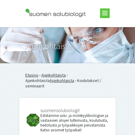
Suomen Solubiologit ry
Ajankohtaista
Etusivu
›
Ajankohtaista
›
Ajankohtaista
Ajankohtaista
› Koulutukset /
seminaarit
suomensolubiologit
Edistämme solu- ja molekyylibiologian ja
vastaavien alojen tutkimusta, koulutusta,
tiedotusta ja työpaikkojen perustamista.
Katso avoimet työpaikat!