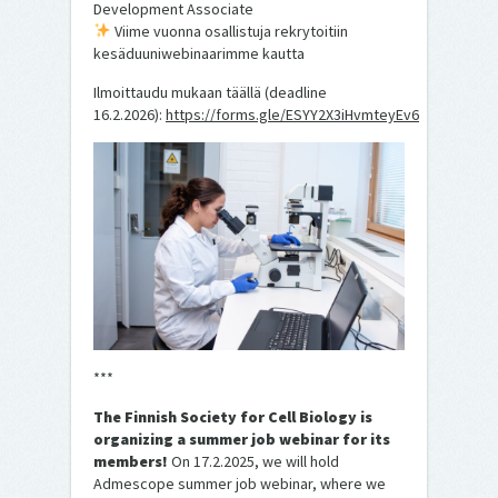
Development Associate
Viime vuonna osallistuja rekrytoitiin
kesäduuniwebinaarimme kautta
Ilmoittaudu mukaan täällä (deadline
16.2.2026):
https://forms.gle/ESYY2X3iHvmteyEv6
***
The Finnish Society for Cell Biology is
organizing a summer job webinar for its
members!
On 17.2.2025, we will hold
Admescope summer job webinar, where we