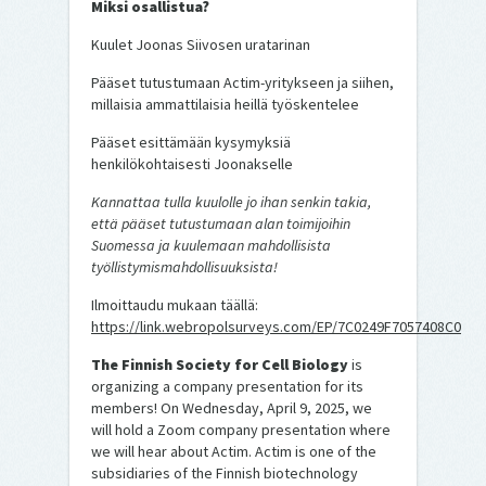
Miksi osallistua?
Kuulet Joonas Siivosen uratarinan
Pääset tutustumaan Actim-yritykseen ja siihen,
millaisia ammattilaisia heillä työskentelee
Pääset esittämään kysymyksiä
henkilökohtaisesti Joonakselle
Kannattaa tulla kuulolle jo ihan senkin takia,
että pääset tutustumaan alan toimijoihin
Suomessa ja kuulemaan mahdollisista
työllistymismahdollisuuksista!
Ilmoittaudu mukaan täällä:
https://link.webropolsurveys.com/EP/7C0249F7057408C0
The Finnish Society for Cell Biology
is
organizing a company presentation for its
members! On Wednesday, April 9, 2025, we
will hold a Zoom company presentation where
we will hear about Actim. Actim is one of the
subsidiaries of the Finnish biotechnology