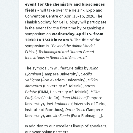
event for the chemistry and biosciences
fields
– will take over the Helsinki Expo and
Convention Centre on April 15–16, 2026. The
Finnish Society for Cell Biology will participate
in the event for the first time by organizing a
symposium on
Wednesday, April 15, from
10:30 to 15:30 in room 3.
The title of the
symposium is
”Beyond the Animal Model:
Ethical, Technological and Human-Based
Innovations in Biomedical Research”
.
The symposium will feature talks by
Miina
Björninen
(Tampere University),
Cecilia
Sahlgren
(Åbo Akademi University),
Mikko
Airavaara
(University of Helsinki),
Aarno
Palotie
(FIMM, University of Helsinki),
Miika
Fadjukov
(Vaste Co),
Ilona Mäkinen
(Tampere
University),
Joel Janhonen
(University of Turku,
Institute of Bioethics),
Dario Greco
(Tampere
University), and
Jiri Funda
(Euro-BioImaging).
In addition to our excellent lineup of speakers,
our symposium partners