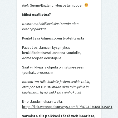
Kieli:
Suomi/Englanti, yleisöstä riippuen
Miksi osallistua?
Nostat mahdollisuuksiasi saada alan
kesätyöpaikka!
Kuulet lisää Admescopen työtehtävistä
Pääset esittämään kysymyksiä
henkilökohtaisesti Johanna Kontiolle,
Admescopen edustajalle
Saat vinkkejä ja ohjeita onnistuneeseen
työnhakuprosessiin
Kannattaa tulla kuulolle jo ihan senkin takia,
että pääset tutustumaan alan toimijoihin ja
kuulemaan hyviä vinkkejä työnhakuun!
Ilmoittaudu mukaan täällä:
https://link.webropolsurveys.com/EP/47C1870D5ED3A651
Varmista siis paikkasi tässä webinaarissa,