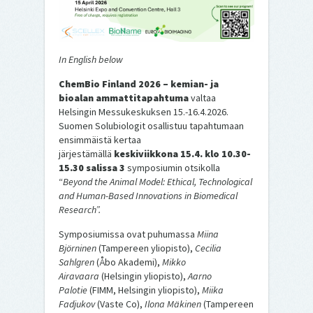
In English below
ChemBio Finland 2026 – kemian- ja
bioalan ammattitapahtuma
valtaa
Helsingin Messukeskuksen 15.-16.4.2026.
Suomen Solubiologit osallistuu tapahtumaan
ensimmäistä kertaa
järjestämällä
keskiviikkona 15.4. klo 10.30-
15.30 salissa 3
symposiumin otsikolla
“
Beyond the Animal Model: Ethical, Technological
and Human-Based Innovations in Biomedical
Research”.
Symposiumissa ovat puhumassa
Miina
Björninen
(Tampereen yliopisto),
Cecilia
Sahlgren
(Åbo Akademi),
Mikko
Airavaara
(Helsingin yliopisto),
Aarno
Palotie
(FIMM, Helsingin yliopisto),
Miika
Fadjukov
(Vaste Co),
Ilona Mäkinen
(Tampereen