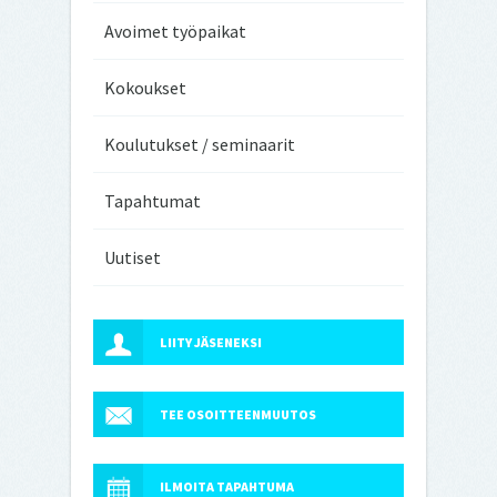
Avoimet työpaikat
Kokoukset
Koulutukset / seminaarit
Tapahtumat
Uutiset
LIITY JÄSENEKSI
TEE OSOITTEENMUUTOS
ILMOITA TAPAHTUMA