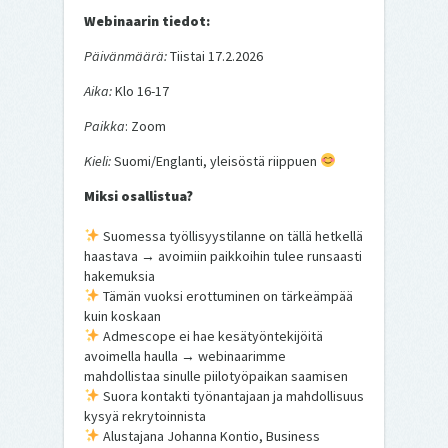
Webinaarin tiedot:
Päivänmäärä:
Tiistai 17.2.2026
Aika:
Klo 16-17
Paikka
: Zoom
Kieli:
Suomi/Englanti, yleisöstä riippuen
Miksi osallistua?
Suomessa työllisyystilanne on tällä hetkellä
haastava → avoimiin paikkoihin tulee runsaasti
hakemuksia
Tämän vuoksi erottuminen on tärkeämpää
kuin koskaan
Admescope ei hae kesätyöntekijöitä
avoimella haulla → webinaarimme
mahdollistaa sinulle piilotyöpaikan saamisen
Suora kontakti työnantajaan ja mahdollisuus
kysyä rekrytoinnista
Alustajana Johanna Kontio, Business