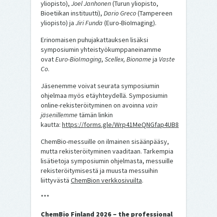
yliopisto),
Joel Janhonen
(Turun yliopisto,
Bioetiikan instituutti),
Dario Greco
(Tampereen
yliopisto) ja
Jiri Funda
(Euro-BioImaging).
Erinomaisen puhujakattauksen lisäksi
symposiumin yhteistyökumppaneinamme
ovat
Euro-BioImaging
,
Scellex, Bioname
ja
Vaste
Co
.
Jäsenemme voivat seurata symposiumin
ohjelmaa myös etäyhteydellä. Symposiumin
online-rekisteröityminen on avoinna
vain
jäsenillemme
tämän linkin
kautta:
https://forms.gle/Wrp41MeQNGfap4UB8
ChemBio-messuille on ilmainen sisäänpääsy,
mutta rekisteröityminen vaaditaan. Tarkempia
lisätietoja symposiumin ohjelmasta, messuille
rekisteröitymisestä ja muusta messuihin
liittyvästä
ChemBion verkkosivuilta
.
***
ChemBio Finland 2026 – the professional