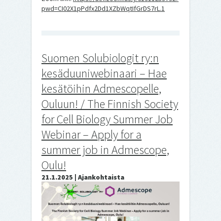
pwd=CI02X1pPdfx2Dd1XZbWqtIfGrDS7rL.1
Suomen Solubiologit ry:n
kesäduuniwebinaari – Hae
kesätöihin Admescopelle,
Ouluun! / The Finnish Society
for Cell Biology Summer Job
Webinar – Apply for a
summer job in Admescope,
Oulu!
21.1.2025 | Ajankohtaista