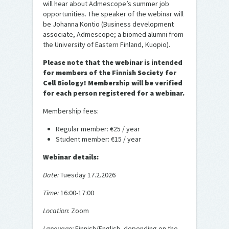
will hear about Admescope’s summer job
opportunities. The speaker of the webinar will
be Johanna Kontio (Business development
associate, Admescope; a biomed alumni from
the University of Eastern Finland, Kuopio).
Please note that the webinar is intended
for members of the Finnish Society for
Cell Biology! Membership will be verified
for each person registered for a webinar.
Membership fees:
Regular member: €25 / year
Student member: €15 / year
Webinar details:
Date:
Tuesday 17.2.2026
Time:
16:00-17:00
Location
: Zoom
Language:
Finnish/English, depending on the