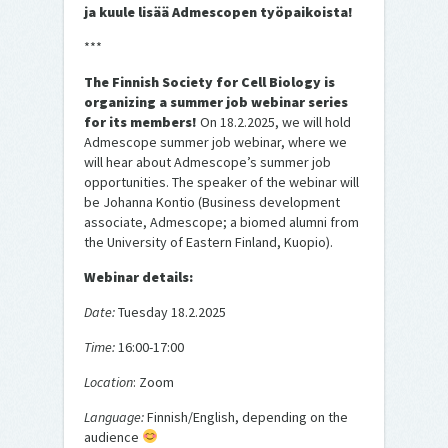
ja kuule lisää Admescopen työpaikoista!
***
The Finnish Society for Cell Biology is
organizing a summer job webinar series
for its members!
On 18.2.2025, we will hold
Admescope summer job webinar, where we
will hear about Admescope’s summer job
opportunities. The speaker of the webinar will
be Johanna Kontio (Business development
associate, Admescope; a biomed alumni from
the University of Eastern Finland, Kuopio).
Webinar details:
Date:
Tuesday 18.2.2025
Time:
16:00-17:00
Location
: Zoom
Language:
Finnish/English, depending on the
audience