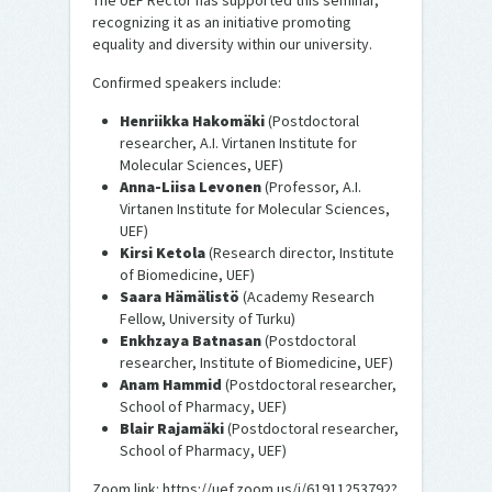
The UEF Rector has supported this seminar,
recognizing it as an initiative promoting
equality and diversity within our university.
Confirmed speakers include:
Henriikka Hakomäki
(Postdoctoral
researcher, A.I. Virtanen Institute for
Molecular Sciences, UEF)
Anna-Liisa Levonen
(Professor, A.I.
Virtanen Institute for Molecular Sciences,
UEF)
Kirsi Ketola
(Research director, Institute
of Biomedicine, UEF)
Saara Hämälistö
(Academy Research
Fellow, University of Turku)
Enkhzaya Batnasan
(Postdoctoral
researcher, Institute of Biomedicine, UEF)
Anam Hammid
(Postdoctoral researcher,
School of Pharmacy, UEF)
Blair Rajamäki
(Postdoctoral researcher,
School of Pharmacy, UEF)
Zoom link:
https://uef.zoom.us/j/61911253792?