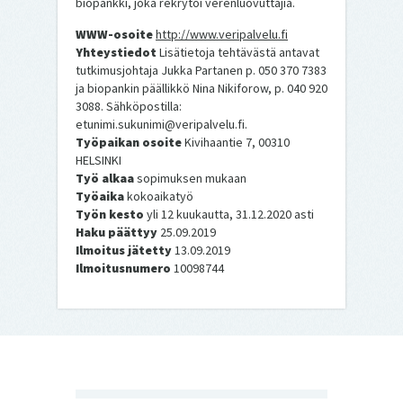
biopankki, joka rekrytoi verenluovuttajia.
WWW-osoite
http://www.veripalvelu.fi
Yhteystiedot
Lisätietoja tehtävästä antavat
tutkimusjohtaja Jukka Partanen p. 050 370 7383
ja biopankin päällikkö Nina Nikiforow, p. 040 920
3088. Sähköpostilla:
etunimi.sukunimi@veripalvelu.fi.
Työpaikan osoite
Kivihaantie 7, 00310
HELSINKI
Työ alkaa
sopimuksen mukaan
Työaika
kokoaikatyö
Työn kesto
yli 12 kuukautta, 31.12.2020 asti
Haku päättyy
25.09.2019
Ilmoitus jätetty
13.09.2019
Ilmoitusnumero
10098744