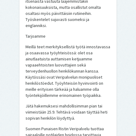
itsenäistä vastuuta laajemmistakin
kokonaisuuksista, mutta osallistut omalta
osaltasi myös päivittäisiin rutiineihin.
Työskentelet sujuvasti suomeksi ja
englanniksi.
Tarjoamme
Meillä teet merkityksellistä työtä innostavassa
ja osaavassa työyhteisössä: olet osa
ainutlaatuista auttamisen ketjuamme
vapaaehtoisten luovuttajien sekä
terveydenhuollon henkilökunnan kanssa.
Käytössäsi ovat Veripalvelun monipuoliset
henkilöstöedut. Työyhteisön hyvinvointi on
meille erityisen tärkeää ja haluamme olla
työntekijöillemme erinomainen työpaikka.
Jätä hakemuksesi mahdollisimman pian tai
viimeistään 25.9. Tehtävä voidaan täyttää heti
sopivan henkilön löydyttyä.
Suomen Punaisen Ristin Veripalvelu tuottaa
sairaaloille potilaiden hoidossa tarvittavia