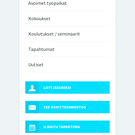
Avoimet työpaikat
Kokoukset
Koulutukset / seminaarit
Tapahtumat
Uutiset
LIITY JÄSENEKSI
TEE OSOITTEENMUUTOS
ILMOITA TAPAHTUMA