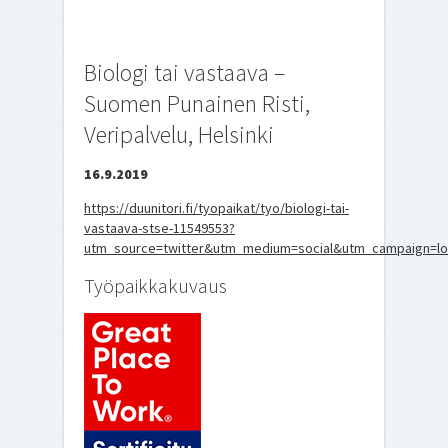
Biologi tai vastaava –
Suomen Punainen Risti,
Veripalvelu, Helsinki
16.9.2019
https://duunitori.fi/tyopaikat/tyo/biologi-tai-
vastaava-stse-11549553?
utm_source=twitter&utm_medium=social&utm_campaign=lo
Työpaikkakuvaus