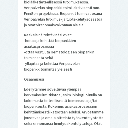
biolääketieteellisessä tutkimuksessa.
Veripalvelun biopankki toimii aktiivisesti mm.
FinnGen-projektissa. Biopankit toimivat osana
Veripalvelun tutkimus- ja tuotekehitysosastoa
ja ovat viranomaisvalvonnan alaisia.
Keskeisinä tehtävinäsi ovat:
-hoitaa ja kehittää biopankkien
asiakasprosessia
-ottaa vastuuta Hematologisen biopankin
toiminnasta sekä
-ylläpitää ja kehittää Veripalvelun
biopankkitoimintaa yleisesti
Osaamisesi
Edellytämme soveltuvaa ylempää
korkeakoulututkintoa, esim. biologi. Sinulla on
kokemusta tieteellisestä toiminnasta ja/tai
biopankeista. Kokemus asiakasprosessien
kehittämisestä katsotaan eduksi. Arvostamme
joustavaa ja oma-aloitteista työskentelyotetta
sekä erinomaisia tiimityöskentelytaitoja. Otat