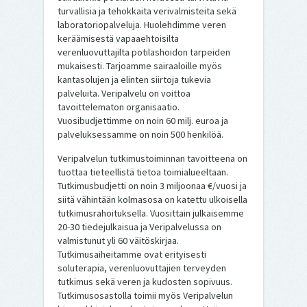
turvallisia ja tehokkaita verivalmisteita sekä
laboratoriopalveluja. Huolehdimme veren
keräämisestä vapaaehtoisilta
verenluovuttajilta potilashoidon tarpeiden
mukaisesti. Tarjoamme sairaaloille myös
kantasolujen ja elinten siirtoja tukevia
palveluita. Veripalvelu on voittoa
tavoittelematon organisaatio.
Vuosibudjettimme on noin 60 milj. euroa ja
palveluksessamme on noin 500 henkilöä.
Veripalvelun tutkimustoiminnan tavoitteena on
tuottaa tieteellistä tietoa toimialueeltaan.
Tutkimusbudjetti on noin 3 miljoonaa €/vuosi ja
siitä vähintään kolmasosa on katettu ulkoisella
tutkimusrahoituksella. Vuosittain julkaisemme
20-30 tiedejulkaisua ja Veripalvelussa on
valmistunut yli 60 väitöskirjaa.
Tutkimusaiheitamme ovat erityisesti
soluterapia, verenluovuttajien terveyden
tutkimus sekä veren ja kudosten sopivuus.
Tutkimusosastolla toimii myös Veripalvelun