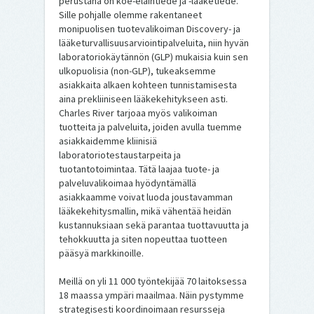
perustana on koe-eläintiede ja -lääketiede.
Sille pohjalle olemme rakentaneet
monipuolisen tuotevalikoiman Discovery- ja
lääketurvallisuusarviointipalveluita, niin hyvän
laboratoriokäytännön (GLP) mukaisia kuin sen
ulkopuolisia (non-GLP), tukeaksemme
asiakkaita alkaen kohteen tunnistamisesta
aina prekliiniseen lääkekehitykseen asti.
Charles River tarjoaa myös valikoiman
tuotteita ja palveluita, joiden avulla tuemme
asiakkaidemme kliinisiä
laboratoriotestaustarpeita ja
tuotantotoimintaa. Tätä laajaa tuote- ja
palveluvalikoimaa hyödyntämällä
asiakkaamme voivat luoda joustavamman
lääkekehitysmallin, mikä vähentää heidän
kustannuksiaan sekä parantaa tuottavuutta ja
tehokkuutta ja siten nopeuttaa tuotteen
pääsyä markkinoille.
Meillä on yli 11 000 työntekijää 70 laitoksessa
18 maassa ympäri maailmaa. Näin pystymme
strategisesti koordinoimaan resursseja