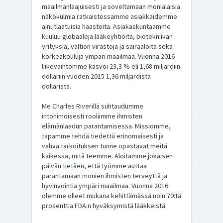
maailmanlaajuisesti ja soveltamaan monialaisia
näkökulmia ratkaistessamme asiakkaidemme
ainutlaatuisia haasteita. Asiakaskuntaamme
kuuluu globaaleja lääkeyhtiöitä, biotekniikan
yrityksiä, valtion virastoja ja sairaaloita sekä
korkeakouluja ympäri maailmaa. Vuonna 2016
liikevaihtomme kasvoi 23,3 % eli 1,68 miljardiin
dollariin vuoden 2015 1,36 miljardista
dollarista.
Me Charles Riverillä suhtaudumme
intohimoisesti rooliimme ihmisten
elämänlaadun parantamisessa. Missiomme,
tapamme tehdä tiedettä erinomaisesti ja
vahva tarkoituksen tunne opastavat meitä
kaikessa, mitä teemme. Aloitamme jokaisen
päivän tietäen, että työmme auttaa
parantamaan monien ihmisten terveyttä ja
hyvinvointia ympäri maailmaa. Vuonna 2016
olemme olleet mukana kehittämässä noin 70:tä
prosenttia FDA:n hyväksymistä lääkkeistä.