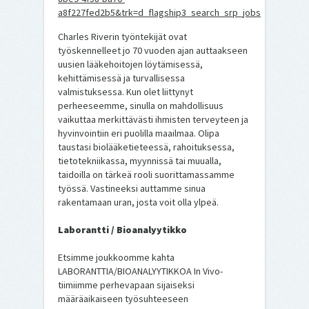
a8f227fed2b5&trk=d_flagship3_search_srp_jobs
Charles Riverin työntekijät ovat
työskennelleet jo 70 vuoden ajan auttaakseen
uusien lääkehoitojen löytämisessä,
kehittämisessä ja turvallisessa
valmistuksessa. Kun olet liittynyt
perheeseemme, sinulla on mahdollisuus
vaikuttaa merkittävästi ihmisten terveyteen ja
hyvinvointiin eri puolilla maailmaa. Olipa
taustasi biolääketieteessä, rahoituksessa,
tietotekniikassa, myynnissä tai muualla,
taidoilla on tärkeä rooli suorittamassamme
työssä. Vastineeksi auttamme sinua
rakentamaan uran, josta voit olla ylpeä.
Laborantti / Bioanalyytikko
Etsimme joukkoomme kahta
LABORANTTIA/BIOANALYYTIKKOA In Vivo-
tiimiimme perhevapaan sijaiseksi
määräaikaiseen työsuhteeseen