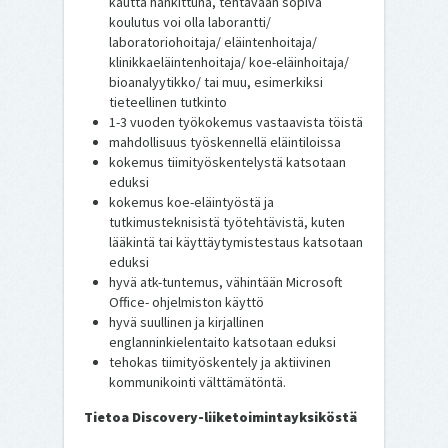
kautta hankittuna, tehtävään sopiva
koulutus voi olla laborantti/
laboratoriohoitaja/ eläintenhoitaja/
klinikkaeläintenhoitaja/ koe-eläinhoitaja/
bioanalyytikko/ tai muu, esimerkiksi
tieteellinen tutkinto
1-3 vuoden työkokemus vastaavista töistä
mahdollisuus työskennellä eläintiloissa
kokemus tiimityöskentelystä katsotaan
eduksi
kokemus koe-eläintyöstä ja
tutkimusteknisistä työtehtävistä, kuten
lääkintä tai käyttäytymistestaus katsotaan
eduksi
hyvä atk-tuntemus, vähintään Microsoft
Office- ohjelmiston käyttö
hyvä suullinen ja kirjallinen
englanninkielentaito katsotaan eduksi
tehokas tiimityöskentely ja aktiivinen
kommunikointi välttämätöntä.
Tietoa Discovery-liiketoimintayksiköstä