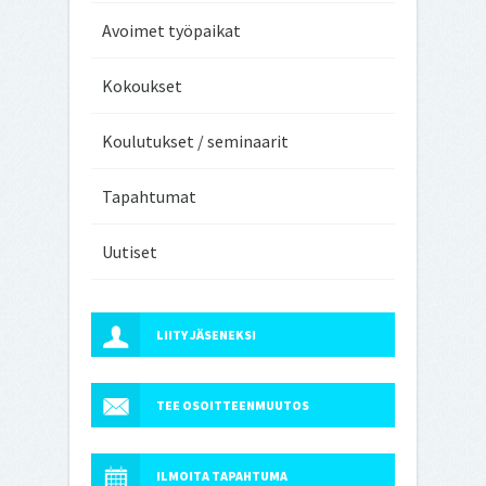
Avoimet työpaikat
Kokoukset
Koulutukset / seminaarit
Tapahtumat
Uutiset
LIITY JÄSENEKSI
TEE OSOITTEENMUUTOS
ILMOITA TAPAHTUMA