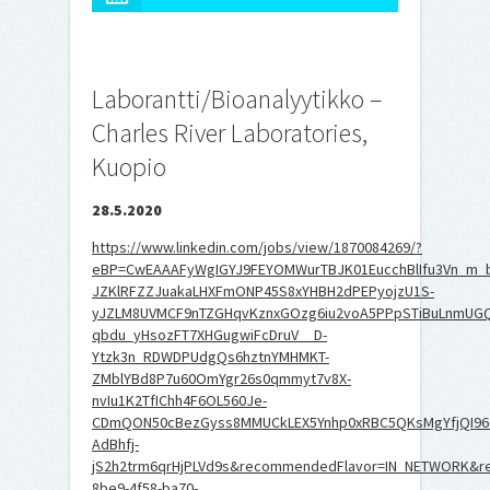
Laborantti/Bioanalyytikko –
Charles River Laboratories,
Kuopio
28.5.2020
https://www.linkedin.com/jobs/view/1870084269/?
eBP=CwEAAAFyWgIGYJ9FEYOMWurTBJK01EucchBlIfu3Vn_m_b
JZKlRFZZJuakaLHXFmONP45S8xYHBH2dPEPyojzU1S-
yJZLM8UVMCF9nTZGHqvKznxGOzg6iu2voA5PPpSTiBuLnmUG
qbdu_yHsozFT7XHGugwiFcDruV__D-
Ytzk3n_RDWDPUdgQs6hztnYMHMKT-
ZMblYBd8P7u60OmYgr26s0qmmyt7v8X-
nvIu1K2TfIChh4F6OL560Je-
CDmQON50cBezGyss8MMUCkLEX5Ynhp0xRBC5QKsMgYfjQI96
AdBhfj-
jS2h2trm6qrHjPLVd9s&recommendedFlavor=IN_NETWORK&re
8be9-4f58-ba70-