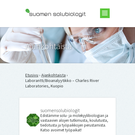
Suomen Solubiologit ry
Ajankohtaista
Etusivu
›
Ajankohtaista
›
Laborantti/Bioanalyytikko – Charles River
Laboratories, Kuopio
suomensolubiologit
Edistämme solu- ja molekyylibiologian ja
vastaavien alojen tutkimusta, koulutusta,
tiedotusta ja työpaikkojen perustamista.
Katso avoimet työpaikat!