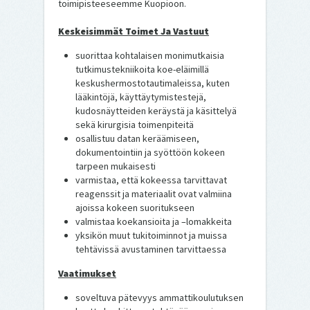
toimipisteeseemme Kuopioon.
Keskeisimmät Toimet Ja Vastuut
suorittaa kohtalaisen monimutkaisia
tutkimustekniikoita koe-eläimillä
keskushermostotautimaleissa, kuten
lääkintöjä, käyttäytymistestejä,
kudosnäytteiden keräystä ja käsittelyä
sekä kirurgisia toimenpiteitä
osallistuu datan keräämiseen,
dokumentointiin ja syöttöön kokeen
tarpeen mukaisesti
varmistaa, että kokeessa tarvittavat
reagenssit ja materiaalit ovat valmiina
ajoissa kokeen suoritukseen
valmistaa koekansioita ja –lomakkeita
yksikön muut tukitoiminnot ja muissa
tehtävissä avustaminen tarvittaessa
Vaatimukset
soveltuva pätevyys ammattikoulutuksen