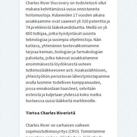
Charles River Discovery on todistetusti ollut
mukana kehittämässä uusia onnistuneita
hoitomuotoja. Kuluneiden 17 vuoden aikana
asiakkaamme ovat saaneet yli 320 patenttia ja
74 prekliinistä lääkekandidaattia. Meillä on yli
650 tutkijaa, jotka hyödyntävät uusinta
teknologiaa ja uusimpia ohjelmistoja. Näin
kattava, yhtenäinen tuotevalikoimamme
tarjoaa kemian, biologian ja farmakologian
palveluita, jotka tukevat asiakkaitamme
ensimmäisestä löydöksestä uuteen
tutkimuslääkkeeseen asti. Asiakaslähtöisen,
yhteistyöhön perustuvan lähestymistapamme
avulla luomme todellisen kumppanuuden,
jossa ennakoidaan haasteet, selvitään
esteistä ja kuljetaan yhdessä koko matka
tuotaessa uusia lääkkeitä markkinoille.
Tietoa Charles Riveristä
Charles River on varhaisen vaiheen
sopimustutkimusyritys (CRO). Toimintamme