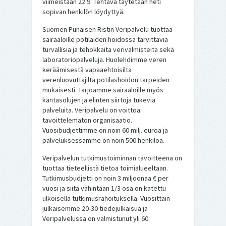
viimeistään 22.9. Tehtävä täytetään heti
sopivan henkilön löydyttyä.
Suomen Punaisen Ristin Veripalvelu tuottaa
sairaaloille potilaiden hoidossa tarvittavia
turvallisia ja tehokkaita verivalmisteita sekä
laboratoriopalveluja. Huolehdimme veren
keräämisestä vapaaehtoisilta
verenluovuttajilta potilashoidon tarpeiden
mukaisesti. Tarjoamme sairaaloille myös
kantasolujen ja elinten siirtoja tukevia
palveluita. Veripalvelu on voittoa
tavoittelematon organisaatio.
Vuosibudjettimme on noin 60 milj. euroa ja
palveluksessamme on noin 500 henkilöä.
Veripalvelun tutkimustoiminnan tavoitteena on
tuottaa tieteellistä tietoa toimialueeltaan.
Tutkimusbudjetti on noin 3 miljoonaa € per
vuosi ja siitä vähintään 1/3 osa on katettu
ulkoisella tutkimusrahoituksella. Vuosittain
julkaisemme 20-30 tiedejulkaisua ja
Veripalvelussa on valmistunut yli 60