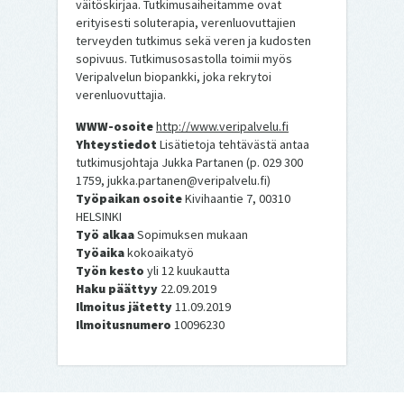
väitöskirjaa. Tutkimusaiheitamme ovat
erityisesti soluterapia, verenluovuttajien
terveyden tutkimus sekä veren ja kudosten
sopivuus. Tutkimusosastolla toimii myös
Veripalvelun biopankki, joka rekrytoi
verenluovuttajia.
WWW-osoite
http://www.veripalvelu.fi
Yhteystiedot
Lisätietoja tehtävästä antaa
tutkimusjohtaja Jukka Partanen (p. 029 300
1759, jukka.partanen@veripalvelu.fi)
Työpaikan osoite
Kivihaantie 7, 00310
HELSINKI
Työ alkaa
Sopimuksen mukaan
Työaika
kokoaikatyö
Työn kesto
yli 12 kuukautta
Haku päättyy
22.09.2019
Ilmoitus jätetty
11.09.2019
Ilmoitusnumero
10096230