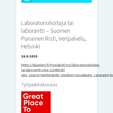
Laboratoriohoitaja tai
laborantti – Suomen
Punainen Risti, Veripalvelu,
Helsinki
16.9.2019
https://duunitori.fi/tyopaikat/tyo/laboratoriohoitaja-
tai-laborantti-stse-11546526?
utm_source=twitter&utm_medium=social&utm_campaign=lo
Työpaikkakuvaus