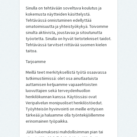
Sinulla on tehtävään soveltuva koulutus ja
kokemusta näytteiden käsittelystä.
Tehtävässä onnistuminen edellyttää
omatoimisuutta ja yhteistyökykyä. Toivomme
sinulta aktiivista, joustavaa ja sitoutunutta
työotetta. Sinulla on hyvät tietotekniset taidot.
Tehtävässä tarvitset riittävää suomen kielen
taitoa.
Tarjoamme
Meillä teet merkityksellistä työtä osaavassa
tutkimustiimissä: olet osa ainutlaatuista
auttamisen ketjuamme vapaaehtoisten
luovuttajien sekä terveydenhuollon
henkilökunnan kanssa. Käytössäsi ovat
Veripalvelun monipuoliset henkilöstöedut.
Työyhteisön hyvinvointi on meille erityisen
tärkeää ja haluamme olla työntekijöillemme
erinomainen työpaikka.
Jätä hakemuksesi mahdollisimman pian tai