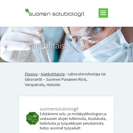
Suomen Solubiologit ry
Ajankohtaista
Etusivu
›
Ajankohtaista
› Laboratoriohoitaja tai
laborantti – Suomen Punainen Risti,
Veripalvelu, Helsinki
suomensolubiologit
Edistämme solu- ja molekyylibiologian ja
vastaavien alojen tutkimusta, koulutusta,
tiedotusta ja työpaikkojen perustamista.
Katso avoimet työpaikat!