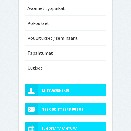
Avoimet työpaikat
Kokoukset
Koulutukset / seminaarit
Tapahtumat
Uutiset
LIITY JÄSENEKSI
TEE OSOITTEENMUUTOS
ILMOITA TAPAHTUMA