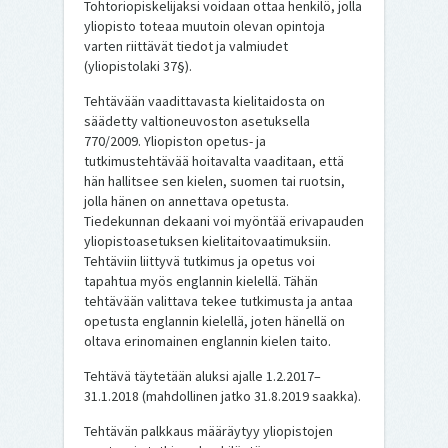
Tohtoriopiskelijaksi voidaan ottaa henkilö, jolla
yliopisto toteaa muutoin olevan opintoja
varten riittävät tiedot ja valmiudet
(yliopistolaki 37§).
Tehtävään vaadittavasta kielitaidosta on
säädetty valtioneuvoston asetuksella
770/2009. Yliopiston opetus- ja
tutkimustehtävää hoitavalta vaaditaan, että
hän hallitsee sen kielen, suomen tai ruotsin,
jolla hänen on annettava opetusta.
Tiedekunnan dekaani voi myöntää erivapauden
yliopistoasetuksen kielitaitovaatimuksiin.
Tehtäviin liittyvä tutkimus ja opetus voi
tapahtua myös englannin kielellä. Tähän
tehtävään valittava tekee tutkimusta ja antaa
opetusta englannin kielellä, joten hänellä on
oltava erinomainen englannin kielen taito.
Tehtävä täytetään aluksi ajalle 1.2.2017–
31.1.2018 (mahdollinen jatko 31.8.2019 saakka).
Tehtävän palkkaus määräytyy yliopistojen