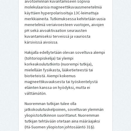
aivotoiminnan kuvantamiseen sopivia
molekulaarisia magneettikuvausmenetelmiä
käyttäen hyperpolarisoituja 13C-leimattuja
merkkiaineita. Tutkimuksessa kehitetään uusia
menetelmiä veriaivoesteen vuotojen, aivojen
pH sekä aivoaktivaation seurausten
kuvantamiseksi terveissä ja vauriosta
kärsivissä aivoissa.
Hakijalla edellytetään olevan soveltuva alempi
(tohtoriopiskelija) tai ylempi
korkeakoulututkinto (nuorempi tutkija),
mielellään fysiikasta, lääketieteestä tai
biotieteistä. Aiempi kokemus
magneettikuvauksesta tai työskentelystä
eläinten kanssa on hyödyksi, mutta ei
välttämätön.
Nuoremman tutkijan tulee olla
jatkokoulutuskelpoinen, soveltuvan ylemmän
yliopistotutkinnon suorittanut. Nuoremman
tutkijan tehtävään otetaan aina määräajaksi
(Itä-Suomen yliopiston johtosääntö 31§).