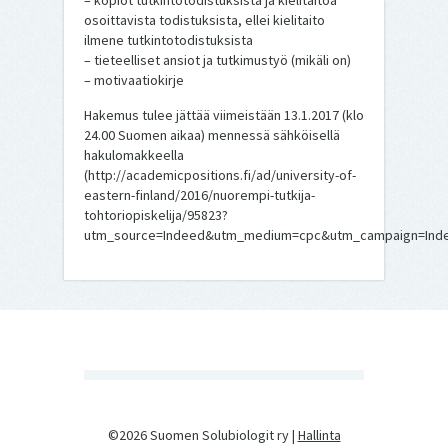
– kopiot tutkintotodistuksista ja kielitaitoa
osoittavista todistuksista, ellei kielitaito
ilmene tutkintotodistuksista
– tieteelliset ansiot ja tutkimustyö (mikäli on)
– motivaatiokirje
Hakemus tulee jättää viimeistään 13.1.2017 (klo
24.00 Suomen aikaa) mennessä sähköisellä
hakulomakkeella
(http://academicpositions.fi/ad/university-of-
eastern-finland/2016/nuorempi-tutkija-
tohtoriopiskelija/95823?
utm_source=Indeed&utm_medium=cpc&utm_campaign=Inde
©2026 Suomen Solubiologit ry |
Hallinta