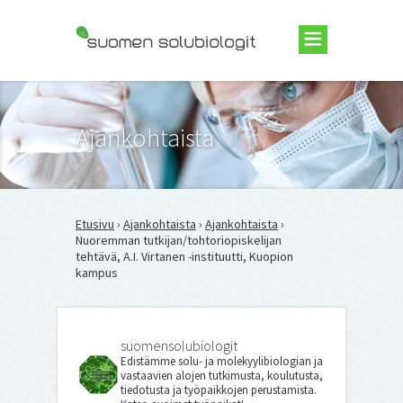
Suomen Solubiologit ry
Ajankohtaista
Etusivu
›
Ajankohtaista
›
Ajankohtaista
›
Nuoremman tutkijan/tohtoriopiskelijan
tehtävä, A.I. Virtanen -instituutti, Kuopion
kampus
suomensolubiologit
Edistämme solu- ja molekyylibiologian ja
vastaavien alojen tutkimusta, koulutusta,
tiedotusta ja työpaikkojen perustamista.