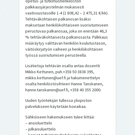
opetus- ja tutkimushenkilöstön
palkkausjärjestelmän mukaisesti
vaativuustasoille 1-4 (1 808,42 – 2 475,31 €/kk).
Tehtäväkohtaisen palkanosan lisäksi
maksetaan henkilökohtaiseen suoriutumiseen
perustuvaa palkanosaa, joka on enintään 46,3
% tehtäväkohtaisesta palkanosasta. Palkkaus
määräytyy valittavan henkilön koulutustason,
väitöskirjatyön vaiheen ja henkilökohtaisen
työssä suoriutumisen perusteella.
Lisätietoja tehtävän osalta antaa dosentti
Mikko Kettunen, puh.+358 50 3838 395,
mikko.kettunen@uef.fi ja hakumenettelyn
osalta henkilöstösihteeri Hanne Tanskanen,
hanne.tanskanen@uef.fi, +358 40 355 2000.
Uuden työntekijän tullessa yliopiston
palvelukseen käytetään koeaikaa.
Sähköiseen hakemukseen tulee liittää:
– ansioluettelo
– julkaisuluettelo