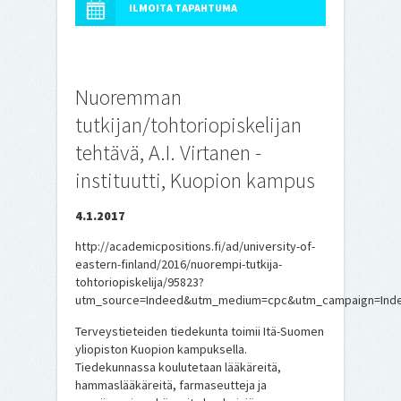
ILMOITA TAPAHTUMA
Nuoremman
tutkijan/tohtoriopiskelijan
tehtävä, A.I. Virtanen -
instituutti, Kuopion kampus
4.1.2017
http://academicpositions.fi/ad/university-of-
eastern-finland/2016/nuorempi-tutkija-
tohtoriopiskelija/95823?
utm_source=Indeed&utm_medium=cpc&utm_campaign=Inde
Terveystieteiden tiedekunta toimii Itä-Suomen
yliopiston Kuopion kampuksella.
Tiedekunnassa koulutetaan lääkäreitä,
hammaslääkäreitä, farmaseutteja ja