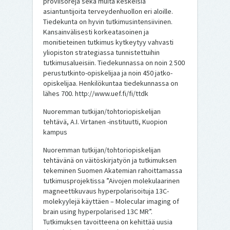
proviisoreja sekä muita keskeisiä
asiantuntijoita terveydenhuollon eri aloille.
Tiedekunta on hyvin tutkimusintensiivinen.
Kansainvälisesti korkeatasoinen ja
monitieteinen tutkimus kytkeytyy vahvasti
yliopiston strategiassa tunnistettuihin
tutkimusalueisiin. Tiedekunnassa on noin 2 500
perustutkinto-opiskelijaa ja noin 450 jatko-
opiskelijaa. Henkilökuntaa tiedekunnassa on
lähes 700. http://www.uef.fi/fi/ttdk
Nuoremman tutkijan/tohtoriopiskelijan
tehtävä, A.I. Virtanen -instituutti, Kuopion
kampus
Nuoremman tutkijan/tohtoriopiskelijan
tehtävänä on väitöskirjatyön ja tutkimuksen
tekeminen Suomen Akatemian rahoittamassa
tutkimusprojektissa ”Aivojen molekulaarinen
magneettikuvaus hyperpolarisoituja 13C-
molekyylejä käyttäen – Molecular imaging of
brain using hyperpolarised 13C MR”.
Tutkimuksen tavoitteena on kehittää uusia