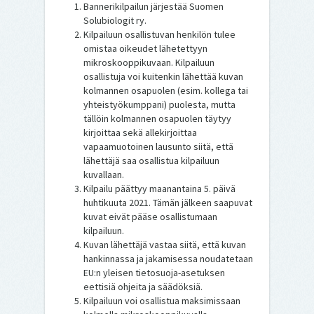
Bannerikilpailun järjestää Suomen
Solubiologit ry.
Kilpailuun osallistuvan henkilön tulee
omistaa oikeudet lähetettyyn
mikroskooppikuvaan. Kilpailuun
osallistuja voi kuitenkin lähettää kuvan
kolmannen osapuolen (esim. kollega tai
yhteistyökumppani) puolesta, mutta
tällöin kolmannen osapuolen täytyy
kirjoittaa sekä allekirjoittaa
vapaamuotoinen lausunto siitä, että
lähettäjä saa osallistua kilpailuun
kuvallaan.
Kilpailu päättyy maanantaina 5. päivä
huhtikuuta 2021. Tämän jälkeen saapuvat
kuvat eivät pääse osallistumaan
kilpailuun.
Kuvan lähettäjä vastaa siitä, että kuvan
hankinnassa ja jakamisessa noudatetaan
EU:n yleisen tietosuoja-asetuksen
eettisiä ohjeita ja säädöksiä.
Kilpailuun voi osallistua maksimissaan