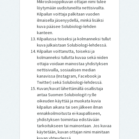
Mikroskooppikuvan ottajan nimi tulee
löytymään uudistuneilta nettisivuilta.
Kilpailun voittaja palkitaan vuoden
ilmaisella jäsenyydellä, minkä lisäksi
kuva pääsee Solubiologi-lehden
kanteen.
Kilpailussa toiseksi ja kolmanneksi tullut
kuva julkaistaan Solubiologi-lehdessä.
Kilpailun voittanutta, toiseksi ja
kolmanneksi tullutta kuvaa sekä niiden
ottajia voidaan mainostaa yhdistyksen
nettisivuilla, sosiaalisen median
kanavissa (Instagram, Facebook ja
Twitter) sekä Solubiologi-lehdessä.
Kuvan/kuvat lähettämällä osallistuja
antaa Suomen Solubiologit ry:lle
oikeuden käyttää ja muokata kuvia
kilpailun aikana tai sen jälkeen ilman
ennakkoilmoitusta ei-kaupalliseen,
yhdistyksen toimintaa edistävään
tarkoitukseen tai mainontaan. Jos kuvaa
käytetään, kuvan ottajan nimi mainitaan
kuvan yhteydessä.