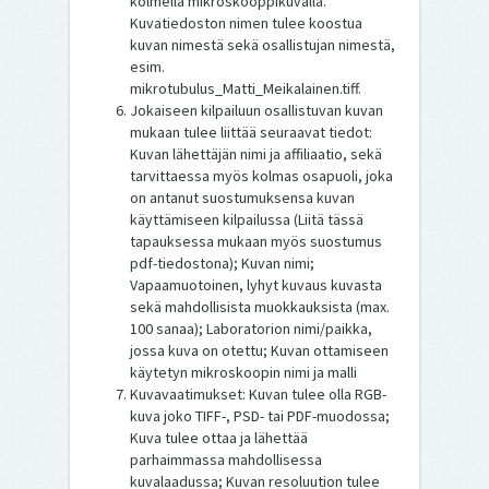
kolmella mikroskooppikuvalla.
Kuvatiedoston nimen tulee koostua
kuvan nimestä sekä osallistujan nimestä,
esim.
mikrotubulus_Matti_Meikalainen.tiff.
Jokaiseen kilpailuun osallistuvan kuvan
mukaan tulee liittää seuraavat tiedot:
Kuvan lähettäjän nimi ja affiliaatio, sekä
tarvittaessa myös kolmas osapuoli, joka
on antanut suostumuksensa kuvan
käyttämiseen kilpailussa (Liitä tässä
tapauksessa mukaan myös suostumus
pdf-tiedostona); Kuvan nimi;
Vapaamuotoinen, lyhyt kuvaus kuvasta
sekä mahdollisista muokkauksista (max.
100 sanaa); Laboratorion nimi/paikka,
jossa kuva on otettu; Kuvan ottamiseen
käytetyn mikroskoopin nimi ja malli
Kuvavaatimukset: Kuvan tulee olla RGB-
kuva joko TIFF-, PSD- tai PDF-muodossa;
Kuva tulee ottaa ja lähettää
parhaimmassa mahdollisessa
kuvalaadussa; Kuvan resoluution tulee