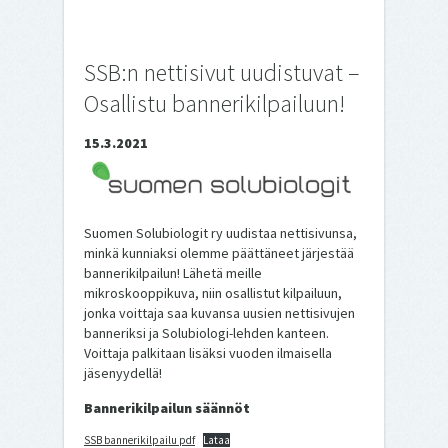
SSB:n nettisivut uudistuvat –
Osallistu bannerikilpailuun!
15.3.2021
Suomen Solubiologit ry uudistaa nettisivunsa,
minkä kunniaksi olemme päättäneet järjestää
bannerikilpailun! Lähetä meille
mikroskooppikuva, niin osallistut kilpailuun,
jonka voittaja saa kuvansa uusien nettisivujen
banneriksi ja Solubiologi-lehden kanteen.
Voittaja palkitaan lisäksi vuoden ilmaisella
jäsenyydellä!
Bannerikilpailun säännöt
SSB bannerikilpailu pdf
Lataa