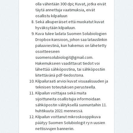
olla vähintään 300 dpi; Kuvat, jotka eivät
täytä annettuja vaatimuksia, eivät
osallistu kilpailuun
Sekä alkuperäiset että muokatut kuvat
hyväksytään kilpailuun.
Kuva tulee ladata Suomen Solubiologien
Dropbox-kansioon, johon saa latauslinkin
paluuviestinä, kun hakemus on lähetetty
osoitteeseen
suomensolubiologit@gmail.com.
Hakemukseen vaadittavat tiedot voi
lähettää sähköpostina, tai sähköpostiin
liitettävänä pdf-tiedostona.
Kilpailuraati arvioi kuvat visuaalisuuden ja
teknisen toteutuksen perusteella.
Kilpailun voittajaa sekä muita
sijoittuneita osallistujia informoidaan
sähköpostin välityksellä sunnuntaihin 11.
huhtikuuta 2021 mennessä.
Kilpailun voittanut mikroskooppikuva
päätyy Suomen Solubiologit ry:n uusien
nettisivujen banneriin.