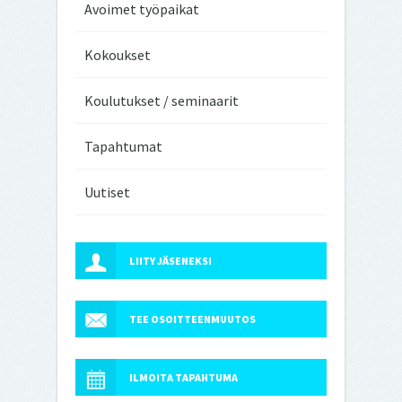
Avoimet työpaikat
Kokoukset
Koulutukset / seminaarit
Tapahtumat
Uutiset
LIITY JÄSENEKSI
TEE OSOITTEENMUUTOS
ILMOITA TAPAHTUMA