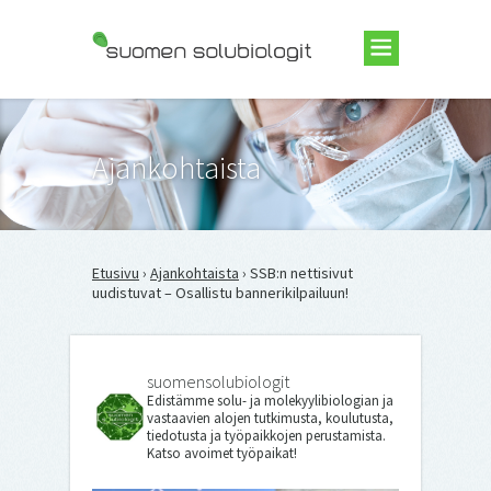
Suomen Solubiologit ry
Ajankohtaista
Etusivu
›
Ajankohtaista
› SSB:n nettisivut
uudistuvat – Osallistu bannerikilpailuun!
suomensolubiologit
Edistämme solu- ja molekyylibiologian ja
vastaavien alojen tutkimusta, koulutusta,
tiedotusta ja työpaikkojen perustamista.
Katso avoimet työpaikat!