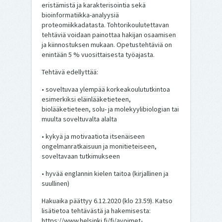
eristämistä ja karakterisointia sekä
bioinformatiikka-analyysiä
proteomiikkadatasta. Tohtorikoulutettavan
tehtäviä voidaan painottaa hakijan osaamisen
ja kiinnostuksen mukaan. Opetustehtäviä on
enintään 5 % vuosittaisesta työajasta.
Tehtävä edellyttää:
• soveltuvaa ylempää korkeakoulututkintoa
esimerkiksi eläinlääketieteen,
biolääketieteen, solu- ja molekyylibiologian tai
muulta soveltuvalta alalta
• kykyä ja motivaatiota itsenäiseen
ongelmanratkaisuun ja monitieteiseen,
soveltavaan tutkimukseen
• hyvää englannin kielen taitoa (kirjallinen ja
suullinen)
Hakuaika päättyy 6.12.2020 (klo 23.59). Katso
lisätietoa tehtävästä ja hakemisesta:
https://www.helsinki.fi/fi/avoimet-