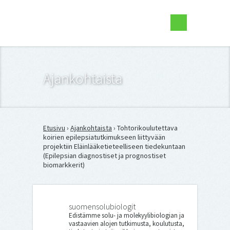
Suomen Solubiologit ry
Ajankohtaista
Etusivu
›
Ajankohtaista
› Tohtorikoulutettava
koirien epilepsiatutkimukseen liittyvään
projektiin Eläinlääketieteelliseen tiedekuntaan
(Epilepsian diagnostiset ja prognostiset
biomarkkerit)
suomensolubiologit
Edistämme solu- ja molekyylibiologian ja
vastaavien alojen tutkimusta, koulutusta,