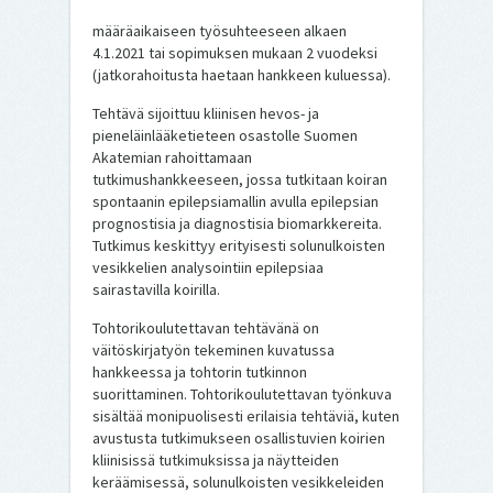
määräaikaiseen työsuhteeseen alkaen
4.1.2021 tai sopimuksen mukaan 2 vuodeksi
(jatkorahoitusta haetaan hankkeen kuluessa).
Tehtävä sijoittuu kliinisen hevos- ja
pieneläinlääketieteen osastolle Suomen
Akatemian rahoittamaan
tutkimushankkeeseen, jossa tutkitaan koiran
spontaanin epilepsiamallin avulla epilepsian
prognostisia ja diagnostisia biomarkkereita.
Tutkimus keskittyy erityisesti solunulkoisten
vesikkelien analysointiin epilepsiaa
sairastavilla koirilla.
Tohtorikoulutettavan tehtävänä on
väitöskirjatyön tekeminen kuvatussa
hankkeessa ja tohtorin tutkinnon
suorittaminen. Tohtorikoulutettavan työnkuva
sisältää monipuolisesti erilaisia tehtäviä, kuten
avustusta tutkimukseen osallistuvien koirien
kliinisissä tutkimuksissa ja näytteiden
keräämisessä, solunulkoisten vesikkeleiden