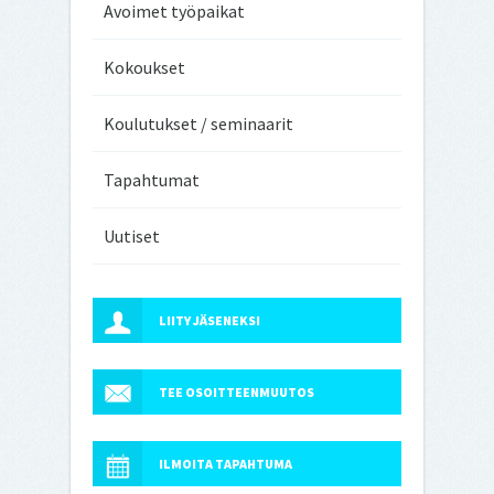
Avoimet työpaikat
Kokoukset
Koulutukset / seminaarit
Tapahtumat
Uutiset
LIITY JÄSENEKSI
TEE OSOITTEENMUUTOS
ILMOITA TAPAHTUMA