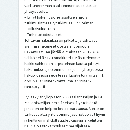
varttuneemman akateemisen suosittelijan
yhteystiedot.
– Lyhyt hakemuskirje sisältäen hakijan
tutkimusintressit/tutkimussuunnitelman
– Julkaisuluettelo.
– Tutkintotodistukset.
Tehtävän hakuaikaa on jatkettu ja tehtävää
aiemmin hakeneet otetaan huomioon.
Hakemus tulee jättää viimeistään 20.12.2020
sähköisellä hakulomakkeella. Käsittelemme
kaikki sähköisen järjestelmän kautta jätetyt
hakemukset ja olemme hakijoihin yhteydessä
hakuprosessin edetessä. Lisätietoja antaa: FT,
dos. Maija Vihinen-Ranta,
maija.vihinen-
ranta@jyu.fi
.
Jyväskylän yliopiston 2500 asiantuntijan ja 14
500 opiskelijan ihmisläheisestä yhteisöstä
jokaisen on helppo löytää paikkansa. Meille on
tärkeää, että yhteisömme jäsenet voivat hyvin
ja heillä on mahdollisuudet kasvaa ja kehittyä.
Kaunis puistokampuksemme sijaitsee