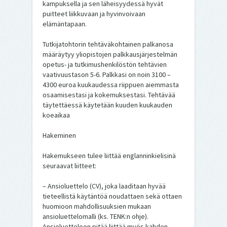
kampuksella ja sen läheisyydessä hyvät
puitteet liikkuvaan ja hyvinvoivaan
elämäntapaan.
Tutkijatohtorin tehtäväkohtainen palkanosa
määräytyy yliopistojen palkkausjärjestelmän
opetus- ja tutkimushenkilöstön tehtävien
vaativuustason 5-6. Palkkasi on noin 3100 –
4300 euroa kuukaudessa riippuen aiemmasta
osaamisestasi ja kokemuksestasi. Tehtävää
täytettäessä käytetään kuuden kuukauden
koeaikaa
Hakeminen
Hakemukseen tulee liittää englanninkielisinä
seuraavat liitteet:
– Ansioluettelo (CV), joka laaditaan hyvää
tieteellistä käytäntöä noudattaen sekä ottaen
huomioon mahdollisuuksien mukaan
ansioluettelomalli (ks. TENK:n ohje).
Ansioluetteloon pitää liittää myös kahden