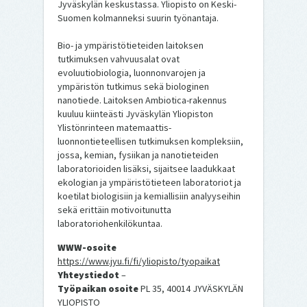
Jyväskylän keskustassa. Yliopisto on Keski-
Suomen kolmanneksi suurin työnantaja.
Bio- ja ympäristötieteiden laitoksen
tutkimuksen vahvuusalat ovat
evoluutiobiologia, luonnonvarojen ja
ympäristön tutkimus sekä biologinen
nanotiede. Laitoksen Ambiotica-rakennus
kuuluu kiinteästi Jyväskylän Yliopiston
Ylistönrinteen matemaattis-
luonnontieteellisen tutkimuksen kompleksiin,
jossa, kemian, fysiikan ja nanotieteiden
laboratorioiden lisäksi, sijaitsee laadukkaat
ekologian ja ympäristötieteen laboratoriot ja
koetilat biologisiin ja kemiallisiin analyyseihin
sekä erittäin motivoitunutta
laboratoriohenkilökuntaa.
WWW-osoite
https://www.jyu.fi/fi/yliopisto/tyopaikat
Yhteystiedot
–
Työpaikan osoite
PL 35, 40014 JYVÄSKYLÄN
YLIOPISTO