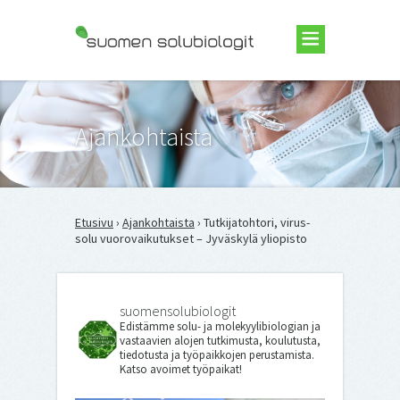
Suomen Solubiologit ry
Ajankohtaista
Etusivu
›
Ajankohtaista
› Tutkijatohtori, virus-
solu vuorovaikutukset – Jyväskylä yliopisto
suomensolubiologit
Edistämme solu- ja molekyylibiologian ja
vastaavien alojen tutkimusta, koulutusta,
tiedotusta ja työpaikkojen perustamista.
Katso avoimet työpaikat!