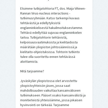
Etsimme tutkijatohtoria FT, dos. Maija Vihinen-
Rannan Virus-nucleus interactions -
tutkimusryhmään. Katso tarkempi kuvaus
tehtävästä ja edellytyksistä
englanninkielisestä hakuilmoituksestamme.
Tehtävä edellyttää sujuvaa englanninkielen
taitoa. Tutkijatohtorin tehtävistä,
kelpoisuusvaatimuksista ja kielitaidosta
määrätään yliopiston johtosäännössä ja
kielitaito-ohjeistuksissa. Tohtorin tutkinto
tulee olla suoritettu ennen tehtävässä
aloittamista.
Mitä tarjoamme?
Jyväskylän yliopistossa olet arvostettu
yliopistoyhteisön jäsen, jossa saat
mahdollisuuden vaikuttaa kansainväliseen
tutkimukseen. Pääset osaksi kansainvälistä ja
monitieteistä yhteisöämme, jossa jokaisen
hyvinvointi on tärkeää. Tarjoamme