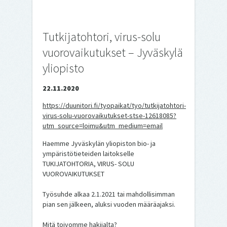
Tutkijatohtori, virus-solu
vuorovaikutukset – Jyväskylä
yliopisto
22.11.2020
https://duunitori.fi/tyopaikat/tyo/tutkijatohtori-
virus-solu-vuorovaikutukset-stse-12618085?
utm_source=loimu&utm_medium=email
Haemme Jyväskylän yliopiston bio- ja
ympäristötieteiden laitokselle
TUKIJATOHTORIA, VIRUS- SOLU
VUOROVAIKUTUKSET
Työsuhde alkaa 2.1.2021 tai mahdollisimman
pian sen jälkeen, aluksi vuoden määräajaksi.
Mitä toivomme hakijalta?