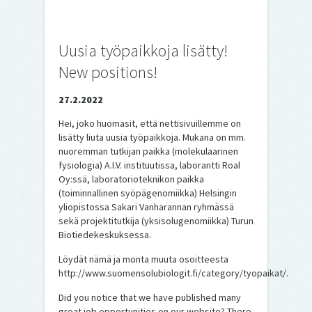
Uusia työpaikkoja lisätty!
New positions!
27.2.2022
Hei, joko huomasit, että nettisivuillemme on
lisätty liuta uusia työpaikkoja. Mukana on mm.
nuoremman tutkijan paikka (molekulaarinen
fysiologia) A.I.V. instituutissa, laborantti Roal
Oy:ssä, laboratorioteknikon paikka
(toiminnallinen syöpägenomiikka) Helsingin
yliopistossa Sakari Vanharannan ryhmässä
sekä projektitutkija (yksisolugenomiikka) Turun
Biotiedekeskuksessa.
Löydät nämä ja monta muuta osoitteesta
http://www.suomensolubiologit.fi/category/tyopaikat/.
Did you notice that we have published many
great job opportunities on our website? There