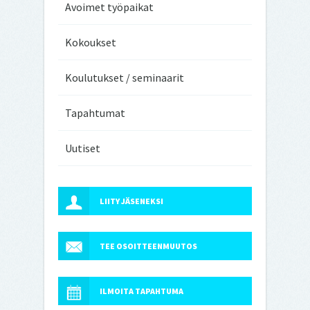
Avoimet työpaikat
Kokoukset
Koulutukset / seminaarit
Tapahtumat
Uutiset
LIITY JÄSENEKSI
TEE OSOITTEENMUUTOS
ILMOITA TAPAHTUMA