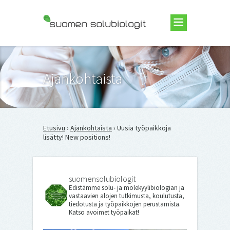
Suomen Solubiologit ry
Ajankohtaista
Etusivu
›
Ajankohtaista
› Uusia työpaikkoja
lisätty! New positions!
suomensolubiologit
Edistämme solu- ja molekyylibiologian ja
vastaavien alojen tutkimusta, koulutusta,
tiedotusta ja työpaikkojen perustamista.
Katso avoimet työpaikat!