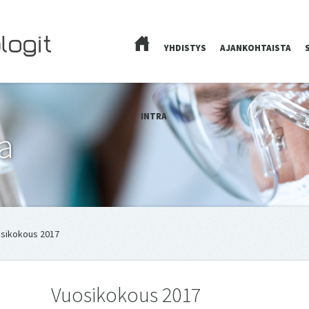
YHDISTYS
AJANKOHTAISTA
ETUSIVU
INTRA
a
osikokous 2017
Vuosikokous 2017