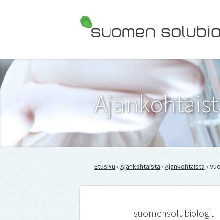
Suomen Solubiologit ry
Ajankohtaist
Etusivu
›
Ajankohtaista
›
Ajankohtaista
› Vu
suomensolubiologit