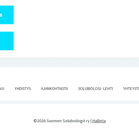
S
IVU
YHDISTYS
AJANKOHTAISTA
SOLUBIOLOGI -LEHTI
YHTEYST
©2026 Suomen Solubiologit ry |
Hallinta