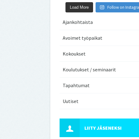
Follow on Instagr
Load More
Ajankohtaista
Avoimet työpaikat
Kokoukset
Koulutukset / seminaarit
Tapahtumat
Uutiset
LIITY JÄSENEKSI